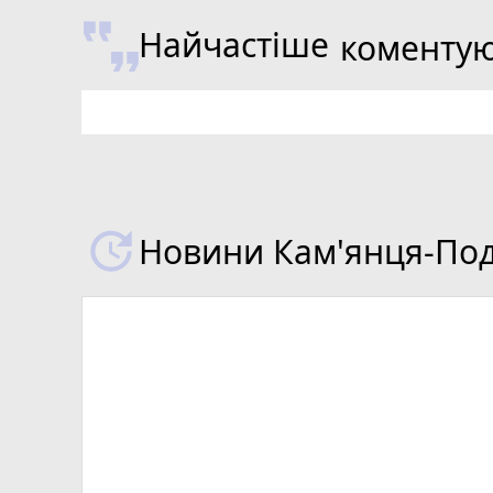
Найчастіше
коменту
Новини Кам'янця-Поді