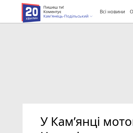
Пишеш ти!
Всі новини
О
Коментує
Кам'янець-Подільський
У Кам’янці мото