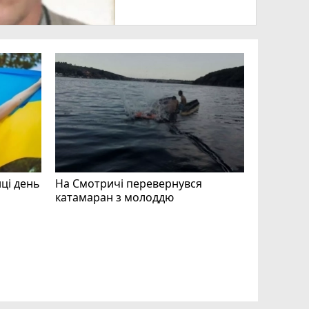
нці день
На Смотричі перевернувся
катамаран з молоддю
Допоможі
Волонтер
звертают