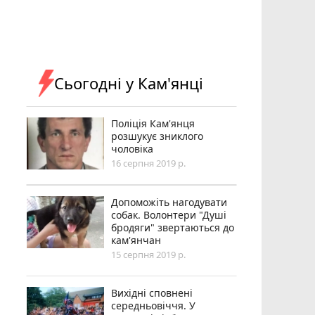
Сьогодні у Кам'янці
Поліція Кам'янця
розшукує зниклого
чоловіка
16 серпня 2019 р.
Допоможіть нагодувати
собак. Волонтери "Душі
бродяги" звертаються до
кам'янчан
15 серпня 2019 р.
Вихідні сповнені
середньовіччя. У