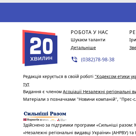
РОБОТА У НАС
РЕ
Шукаєм таланти
Ір
Детальніше
Зв
phone_in_talk
(0382)78-98-38
Редакція керується в своїй роботі
"Кодексом етики ук
тут
Видання є членом
Асоціації Незалежні регіональні 
Матеріали з позначками "Новини компаній", "Прес-сл
Здійснено за підтримки програми «Сильніші разом: М
«Незалежні регіональні видавці України» (АНРВУ) та 