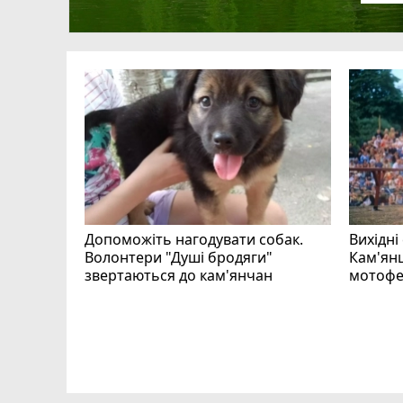
Допоможіть нагодувати собак.
Вихідні
Волонтери "Душі бродяги"
Кам'янц
звертаються до кам'янчан
мотофе
ся