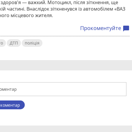
о здоров'я — важкий. Мотоцикл, після зіткнення, ще
й частині. Внаслідок зіткненувся із автомобілем «ВАЗ
ного місцевого жителя.
Прокоментуйте
chat_bubble
то
ДТП
поліція
 коментар