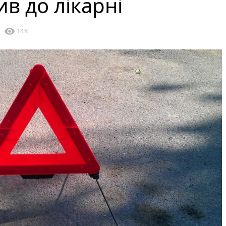
в до лікарні
visibility
148