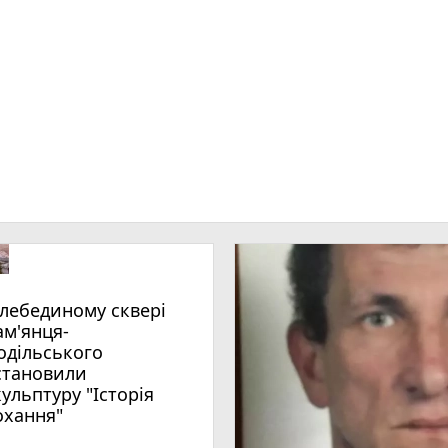
ам'янця-
одільського
становили
кульптуру "Історія
охання"