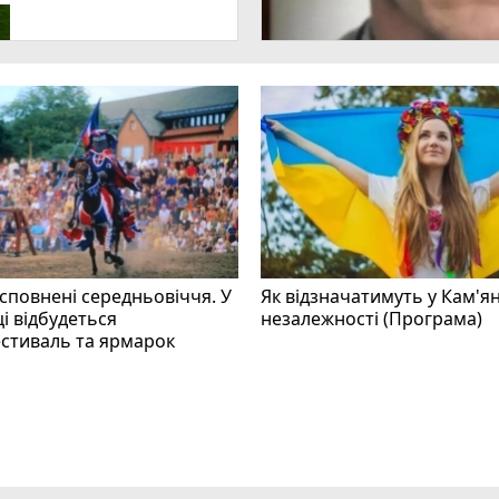
 сповнені середньовіччя. У
Як відзначатимуть у Кам'я
і відбудеться
незалежності (Програма)
стиваль та ярмарок