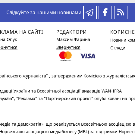
Слідкуйте за нашими новинами
КЛАМА НА САЙТІ
РЕДАКТОРИ
КОРИСНЕ
ина Опук
Максим Фарина
Новини ком
ернутися
Звернутися
Огляди
раїнського журналіста"
, затвердженим Комісією з журналістськ
видавці України
та Всесвітньої асоціації видавців
WAN-IFRA
ужба", "Реклама" та "Партнерський проєкт" опубліковані на пр
едіа та Демократія», що реалізується Всесвітньою асоціацією в
Норвезькою асоціацією медіабізнесу (MBL) за підтримки Норвегі