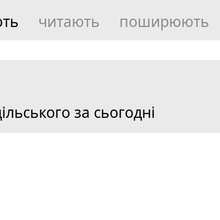
ють
читають
поширюють
льського за сьогодні