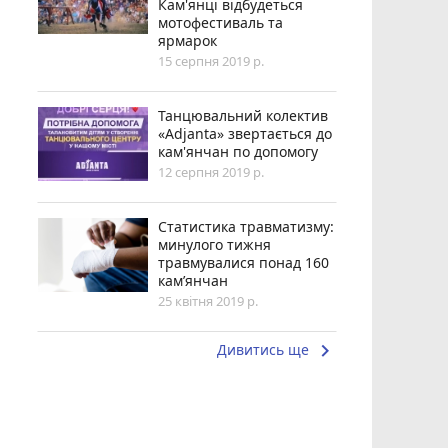
Кам'янці відбудеться
мотофестиваль та
ярмарок
15 серпня 2019 р.
Танцювальний колектив
«Adjanta» звертається до
кам'янчан по допомогу
12 серпня 2019 р.
Статистика травматизму:
минулого тижня
травмувалися понад 160
кам’янчан
25 квітня 2019 р.
keyboard_arrow_right
Дивитись ще