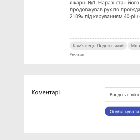
лікарні №1. Наразі стан йог
продовжував рух по проїжджі
2109» під керуванням 40-річ
Кам'янець-Подільський
Міс
Коментарі
Опублікувати