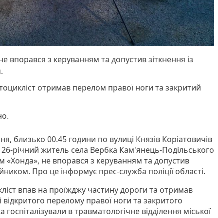
не впорався з керуванням та допустив зіткнення із
.
отоцикліст отримав перелом правої ноги та закритий
но.
пня, близько 00.45 години по вулиці Князів Коріатовичів
 26-річний житель села Вербка Кам'янець-Подільського
 «Хонда», не впорався з керуванням та допустив
ійником. Про це інформує прес-служба поліції області.
кліст впав на проїжджу частину дороги та отримав
і відкритого перелому правої ноги та закритого
а госпіталізували в травматологічне відділення міської