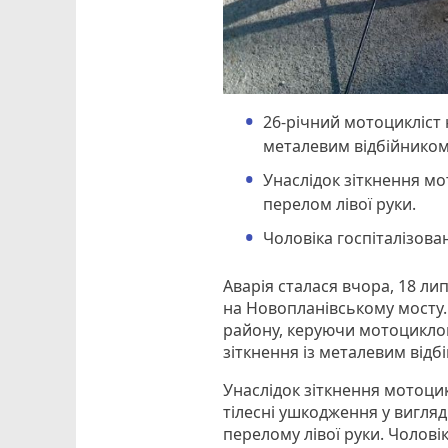
26-річний мотоцикліст 
металевим відбійником
Унаслідок зіткнення м
перелом лівої руки.
Чоловіка госпіталізова
Аварія сталася вчора, 18 ли
на Новопланівському мосту.
району, керуючи мотоциклом
зіткнення із металевим відб
Унаслідок зіткнення мотоци
тілесні ушкодження у вигляд
перелому лівої руки. Чоловік