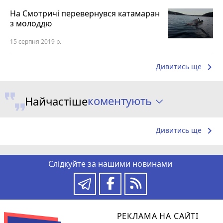
На Смотричі перевернувся катамаран
з молоддю
15 серпня 2019 р.
keyboard_arrow_right
Дивитись ще
коментують
Найчастіше
keyboard_arrow_right
Дивитись ще
Слідкуйте за нашими новинами
РЕКЛАМА НА САЙТІ