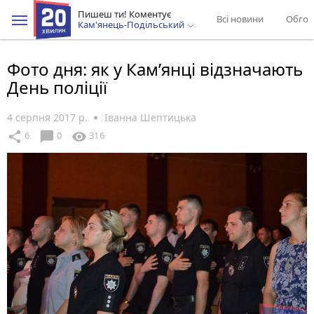
Пишеш ти! Коментує
Всі новини
Обгов
Кам'янець-Подільський
Фото дня: як у Кам’янці відзначають
День поліції
4 серпня 2017 р.
Іванна Шептицька
chat_bubble
share
visibility
6
0
316