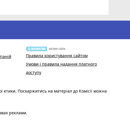
Волонтер
звертают
Правила користування сайтом
паній
Умови і правила надання платного
доступу
ої етики. Поскаржитись на матеріал до Комісії можна
авах реклами.