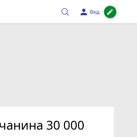
person
create
Вхід
чанина 30 000