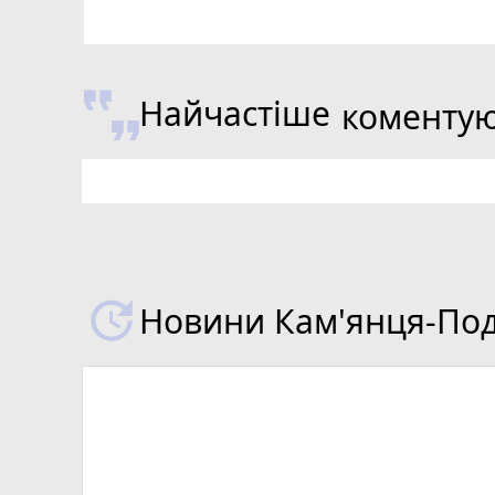
Найчастіше
коменту
Новини Кам'янця-Поді