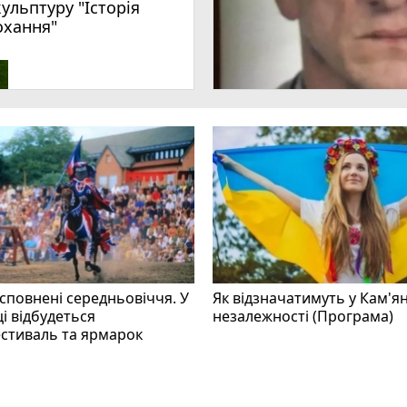
кульптуру "Історія
охання"
 сповнені середньовіччя. У
Як відзначатимуть у Кам'я
і відбудеться
незалежності (Програма)
стиваль та ярмарок