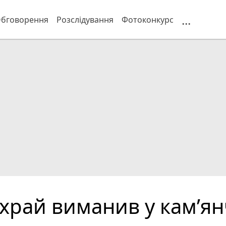
...
бговорення
Розслідування
Фотоконкурс
храй виманив у кам’ян