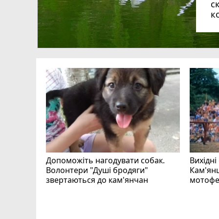
с
к
Допоможіть нагодувати собак.
Вихідні
Волонтери "Душі бродяги"
Кам'янц
звертаються до кам'янчан
мотофе
ся