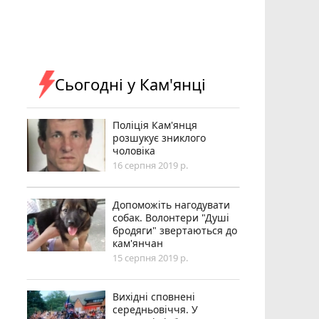
Сьогодні у Кам'янці
Поліція Кам'янця
розшукує зниклого
чоловіка
16 серпня 2019 р.
Допоможіть нагодувати
собак. Волонтери "Душі
бродяги" звертаються до
кам'янчан
15 серпня 2019 р.
Вихідні сповнені
середньовіччя. У