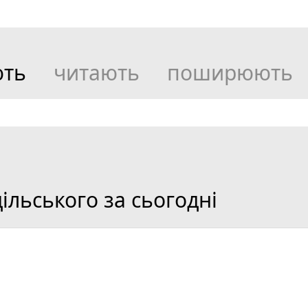
ють
читають
поширюють
льського за сьогодні