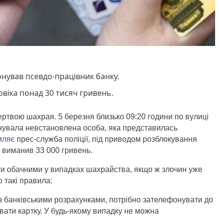
нував псевдо-працівник банку.
віка понад 30 тисяч гривень.
ертвою шахрая. 5 березня близько 09:20 години по вулиці
онувала невстановлена особа, яка представилась
мляє
прес-служба поліції, під приводом розблокування
й виманив 33 000 гривень.
ти обачними у випадках шахрайства, якщо ж злочин уже
о такі правила:
з банківськими розрахунками, потрібно зателефонувати до
вати картку. У будь-якому випадку не можна