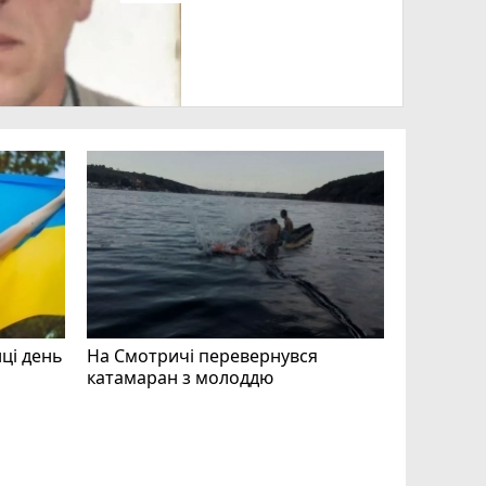
нці день
На Смотричі перевернувся
катамаран з молоддю
Допоможі