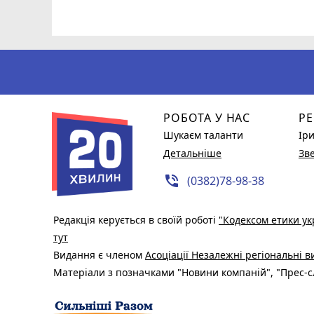
РОБОТА У НАС
РЕ
Шукаєм таланти
Ір
Детальніше
Зв
phone_in_talk
(0382)78-98-38
Редакція керується в своїй роботі
"Кодексом етики ук
тут
Видання є членом
Асоціації Незалежні регіональні 
Матеріали з позначками "Новини компаній", "Прес-сл