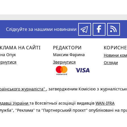
Слідкуйте за нашими новинами
КЛАМА НА САЙТІ
РЕДАКТОРИ
КОРИСНЕ
ина Опук
Максим Фарина
Новини ком
ернутися
Звернутися
Огляди
раїнського журналіста"
, затвердженим Комісією з журналістськ
видавці України
та Всесвітньої асоціації видавців
WAN-IFRA
ужба", "Реклама" та "Партнерський проєкт" опубліковані на пр