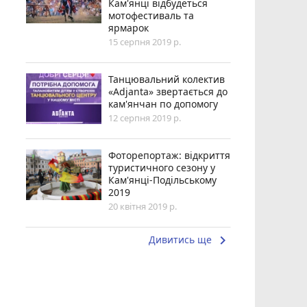
Кам'янці відбудеться
мотофестиваль та
ярмарок
15 серпня 2019 р.
Танцювальний колектив
«Adjanta» звертається до
кам'янчан по допомогу
12 серпня 2019 р.
Фоторепортаж: відкриття
туристичного сезону у
Кам'янці-Подільському
2019
20 квітня 2019 р.
keyboard_arrow_right
Дивитись ще