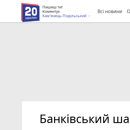
Пишеш ти!
Всі новини
О
Коментує
Кам'янець-Подільський
Банківський ша