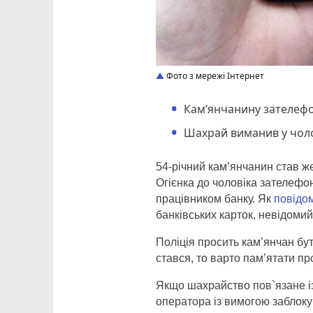
Фото з мережі Інтернет
Кам’янчанину зателефо
Шахрай виманив у чоло
54-річний кам’янчанин став ж
Огієнка до чоловіка зателеф
працівником банку. Як
повідо
банківських карток, невідоми
Поліція просить кам’янчан бу
стався, то варто пам’ятати пр
Якщо шахрайство пов`язане і
оператора із вимогою заблоку