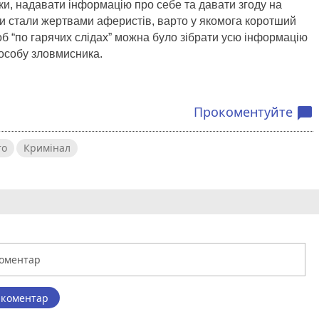
ки, надавати інформацію про себе та давати згоду на
и стали жертвами аферистів, варто у якомога коротший
об “по гарячих слідах” можна було зібрати усю інформацію
 особу зловмисника.
Прокоментуйте
chat_bubble
то
Кримінал
 коментар