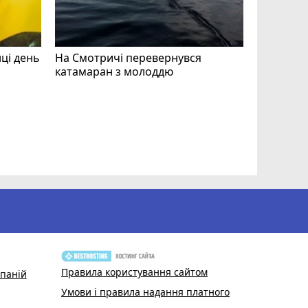
нці день
На Смотричі перевернувся
катамаран з молоддю
Допоможі
Волонтер
звертают
Правила користування сайтом
паній
Умови і правила надання платного