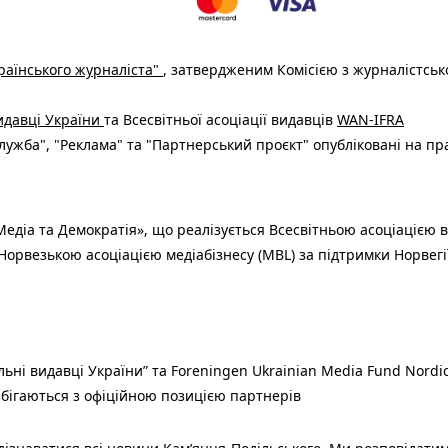
раїнського журналіста"
, затвердженим Комісією з журналістськ
видавці України
та Всесвітньої асоціації видавців
WAN-IFRA
ужба", "Реклама" та "Партнерський проєкт" опубліковані на пр
едіа та Демократія», що реалізується Всесвітньою асоціацією в
Норвезькою асоціацією медіабізнесу (MBL) за підтримки Норвегі
льні видавці України” та Foreningen Ukrainian Media Fund Nordic
 збігаються з офіційною позицією партнерів