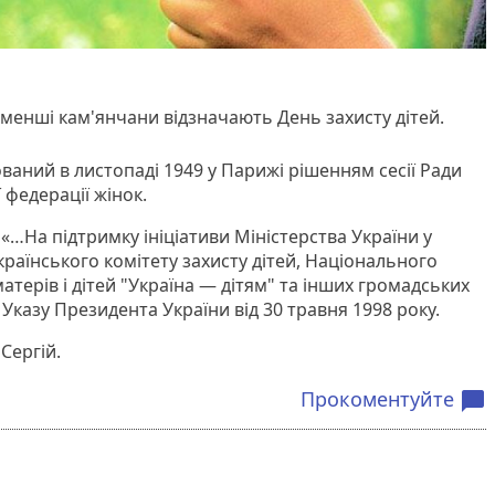
йменші кам'янчани відзначають День захисту дітей.
ований в листопаді 1949 у Парижі рішенням сесії Ради
федерації жінок.
 «…На підтримку ініціативи Міністерства України у
українського комітету захисту дітей, Національного
атерів і дітей "Україна — дітям" та інших громадських
 Указу Президента України від 30 травня 1998 року.
 Сергій.
Прокоментуйте
chat_bubble