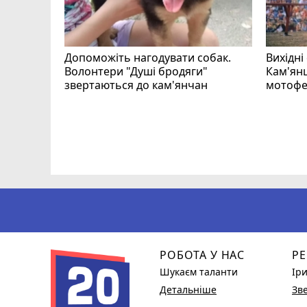
Допоможіть нагодувати собак.
Вихідні
Волонтери "Душі бродяги"
Кам'янц
звертаються до кам'янчан
мотофе
ся
РОБОТА У НАС
РЕ
Шукаєм таланти
Ір
Детальніше
Зв