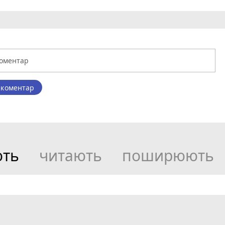
 коментар
ють
читають
поширюють