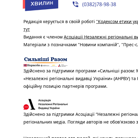
phone_in_talk
(0382)78-98-38
Редакція керується в своїй роботі
"Кодексом етики ук
тут
Видання є членом
Асоціації Незалежні регіональні 
Матеріали з позначками "Новини компаній", "Прес-сл
Здійснено за підтримки програми «Сильніші разом: М
«Незалежні регіональні видавці України» (АНРВУ) та 
офіційну позицію партнерів програми.
Здійснено за підтримки Асоціації “Незалежні регіона
регіональних медіа. Погляди авторів не обов'язково