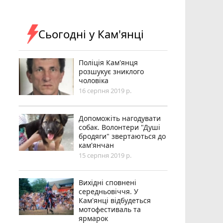
Сьогодні у Кам'янці
Поліція Кам'янця
розшукує зниклого
чоловіка
16 серпня 2019 р.
Допоможіть нагодувати
собак. Волонтери "Душі
бродяги" звертаються до
кам'янчан
15 серпня 2019 р.
Вихідні сповнені
середньовіччя. У
Кам'янці відбудеться
мотофестиваль та
ярмарок