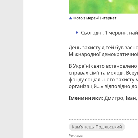
Фото з мережі Інтернет
Сьогодні, 1 червня, на
День захисту дітей був засн
Міжнародної демократичної 
В Україні свято встановлено
справах сім'ї та молоді, Все
фонду соціального захисту м
організацій…» відповідно до
Іменинники
: Дмитро, Іван,
Кам'янець-Подільський