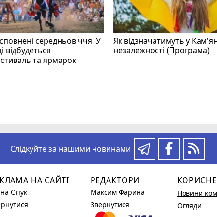
 сповнені середньовіччя. У
Як відзначатимуть у Кам'я
і відбудеться
незалежності (Програма)
стиваль та ярмарок
Слідкуйте за нашими новинами
КЛАМА НА САЙТІ
РЕДАКТОРИ
КОРИСНЕ
ина Опук
Максим Фарина
Новини ком
ернутися
Звернутися
Огляди