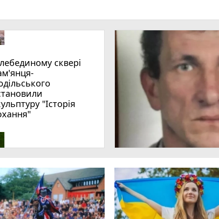
ам'янця-
одільського
становили
кульптуру "Історія
охання"