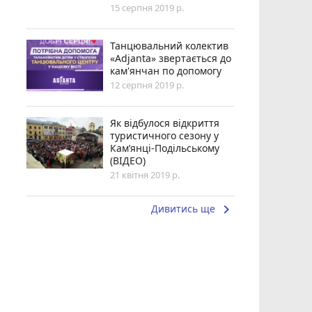
15 серпня 2019 р.
Танцювальний колектив
«Adjanta» звертається до
кам'янчан по допомогу
12 серпня 2019 р.
Як відбулося відкриття
туристичного сезону у
Кам’янці-Подільському
(ВІДЕО)
21 квітня 2019 р.
keyboard_arrow_right
Дивитись ще