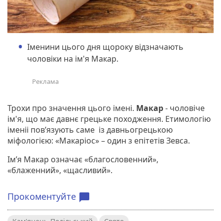
Іменини цього дня щороку відзначають
чоловіки на ім'я Макар.
Трохи про значення цього імені.
Макар
- чоловіче
ім'я, що має давнє грецьке походження. Етимологію
іменіі пов’язують саме із давньогрецькою
міфологією: «Макаріос» – один з епітетів Зевса.
Ім’я Макар означає «благословенний»,
«блаженний», «щасливий».
Прокоментуйте
chat_bubble