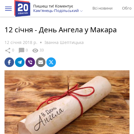
Пишеш ти! Коментує
Всі новини
Обгов
Кам'янець-Подільський
12 січня - День Ангела у Макара
12 січня 2018 р.
Іванна Шептицька
chat_bubble
share
visibility
0
0
33