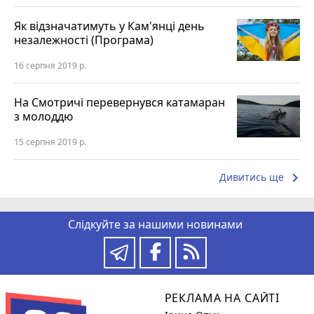
Як відзначатимуть у Кам'янці день
незалежності (Програма)
16 серпня 2019 р.
На Смотричі перевернувся катамаран
з молоддю
15 серпня 2019 р.
keyboard_arrow_right
Дивитись ще
Слідкуйте за нашими новинами
РЕКЛАМА НА САЙТІ