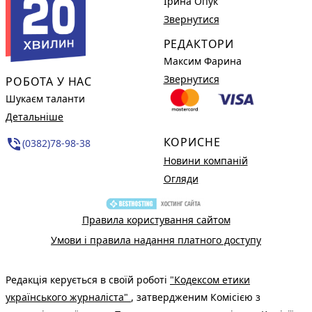
Ірина Опук
Звернутися
РЕДАКТОРИ
Максим Фарина
Звернутися
РОБОТА У НАС
Шукаєм таланти
Детальніше
КОРИСНЕ
phone_in_talk
(0382)78-98-38
Новини компаній
Огляди
Правила користування сайтом
Умови і правила надання платного доступу
Редакція керується в своїй роботі
"Кодексом етики
українського журналіста"
, затвердженим Комісією з