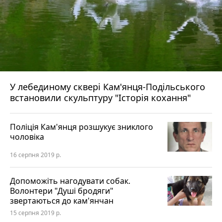
У лебединому сквері Кам'янця-Подільського
встановили скульптуру "Історія кохання"
Поліція Кам'янця розшукує зниклого
чоловіка
16 серпня 2019 р.
Допоможіть нагодувати собак.
Волонтери "Душі бродяги"
звертаються до кам'янчан
15 серпня 2019 р.