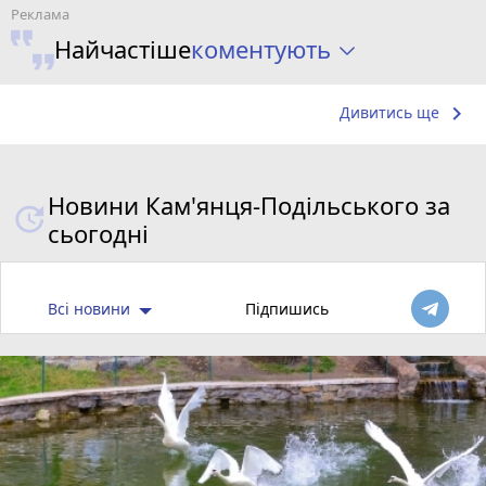
коментують
Найчастіше
keyboard_arrow_right
Дивитись ще
Новини Кам'янця-Подільського за
сьогодні
Всі новини
Підпишись