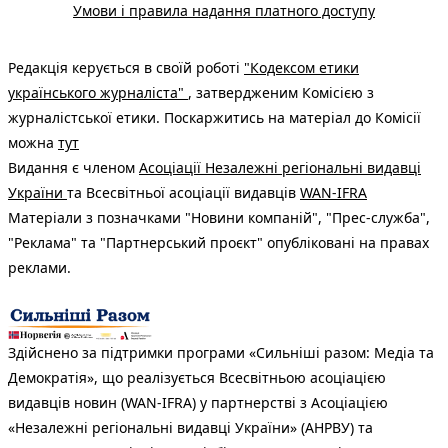
Умови і правила надання платного доступу
Редакція керується в своїй роботі
"Кодексом етики
українського журналіста"
, затвердженим Комісією з
журналістської етики. Поскаржитись на матеріал до Комісії
можна
тут
Видання є членом
Асоціації Незалежні регіональні видавці
України
та Всесвітньої асоціації видавців
WAN-IFRA
Матеріали з позначками "Новини компаній", "Прес-служба",
"Реклама" та "Партнерський проєкт" опубліковані на правах
реклами.
Здійснено за підтримки програми «Сильніші разом: Медіа та
Демократія», що реалізується Всесвітньою асоціацією
видавців новин (WAN-IFRA) у партнерстві з Асоціацією
«Незалежні регіональні видавці України» (АНРВУ) та