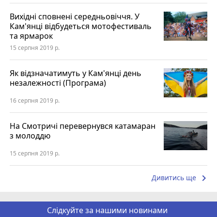
Вихідні сповнені середньовіччя. У
Кам'янці відбудеться мотофестиваль
та ярмарок
15 серпня 2019 р.
Як відзначатимуть у Кам'янці день
незалежності (Програма)
16 серпня 2019 р.
На Смотричі перевернувся катамаран
з молоддю
15 серпня 2019 р.
keyboard_arrow_right
Дивитись ще
Слідкуйте за нашими новинами