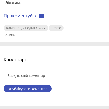
збіжжям.
Прокоментуйте
chat_bubble
Кам'янець-Подільський
Свято
Коментарі
Опублікувати коментар