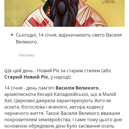
Сьогодні, 14 січня, відзначаюють свято Василя
Великого.
Ще цей день - Новий Рік за старим стилем (або
Старий Новий Рік,
у народі).
14 січня - день пам'яті
Василія Великого
,
архиєпископа Кесарії Кападокійської, що в Малій
Азії. Церковні джерела характеризують його як
аскета, богослова і вченого, автора кодексу
чернечого життя. Також Василія Великого вважали
покровителем землеробства, і саме тому цього дня
основною обрядовою дією було засівання осель