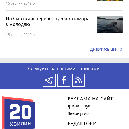
16 серпня 2019 р.
На Смотричі перевернувся катамаран
з молоддю
15 серпня 2019 р.
keyboard_arrow_right
Дивитись ще
Слідкуйте за нашими новинами
РЕКЛАМА НА САЙТІ
Ірина Опук
Звернутися
РЕДАКТОРИ