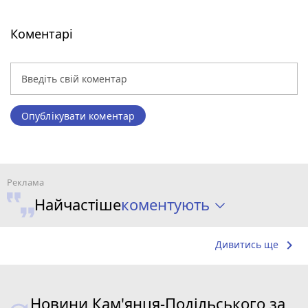
Коментарі
Опублікувати коментар
коментують
Найчастіше
keyboard_arrow_right
Дивитись ще
Новини Кам'янця-Подільського за