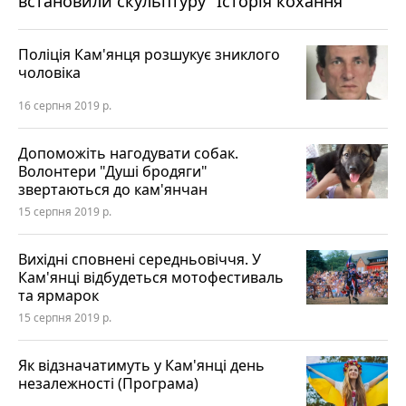
встановили скульптуру "Історія кохання"
Поліція Кам'янця розшукує зниклого
чоловіка
16 серпня 2019 р.
Допоможіть нагодувати собак.
Волонтери "Душі бродяги"
звертаються до кам'янчан
15 серпня 2019 р.
Вихідні сповнені середньовіччя. У
Кам'янці відбудеться мотофестиваль
та ярмарок
15 серпня 2019 р.
Як відзначатимуть у Кам'янці день
незалежності (Програма)