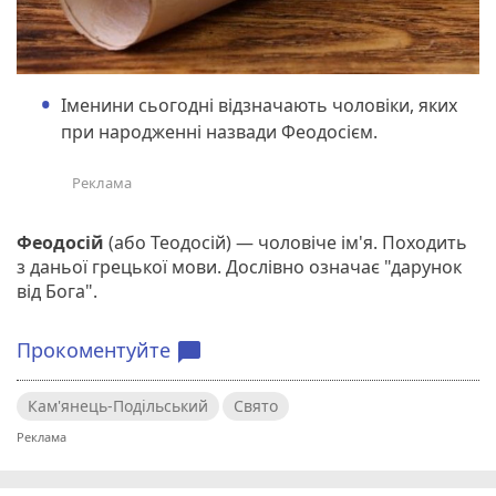
Іменини сьогодні відзначають чоловіки, яких
при народженні назвади Феодосієм.
Феодосій
(або Теодосій) — чоловіче ім'я. Походить
з даньої грецької мови. Дослівно означає "дарунок
від Бога".
Прокоментуйте
chat_bubble
Кам'янець-Подільський
Свято