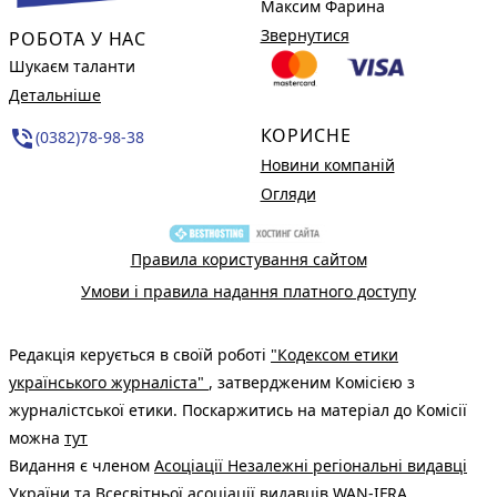
Максим Фарина
Звернутися
РОБОТА У НАС
Шукаєм таланти
Детальніше
КОРИСНЕ
phone_in_talk
(0382)78-98-38
Новини компаній
Огляди
Правила користування сайтом
Умови і правила надання платного доступу
Редакція керується в своїй роботі
"Кодексом етики
українського журналіста"
, затвердженим Комісією з
журналістської етики. Поскаржитись на матеріал до Комісії
можна
тут
Видання є членом
Асоціації Незалежні регіональні видавці
України
та Всесвітньої асоціації видавців
WAN-IFRA