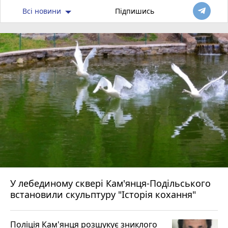
Всі новини
Підпишись
У лебединому сквері Кам'янця-Подільського
встановили скульптуру "Історія кохання"
Поліція Кам'янця розшукує зниклого