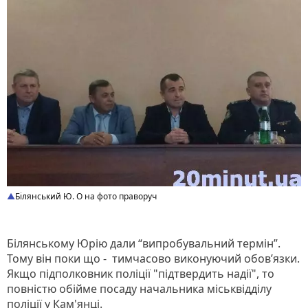
Білянський Ю. О на фото праворуч
Білянському Юрію дали “випробувальний термін”.
Тому він поки що - тимчасово виконуючий обов’язки.
Якщо підполковник поліції "підтвердить надії", то
повністю обійме посаду начальника міськвідділу
поліції у Кам'янці.