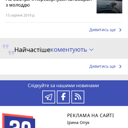
з молоддю
15 серпня 2019 р.
keyboard_arrow_right
Дивитись ще
коментують
Найчастіше
keyboard_arrow_right
Дивитись ще
Слідкуйте за нашими новинами
РЕКЛАМА НА САЙТІ
Ірина Опук