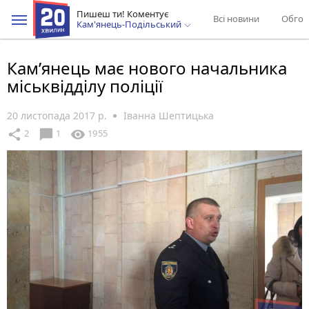
Пишеш ти! Коментує
Всі новини
Обгов
Кам'янець-Подільський
Кам’янець має нового начальника
міськвідділу поліції
20 листопада 2017 р.
Іванна Шептицька
chat_bubble
share
visibility
2
1
1955