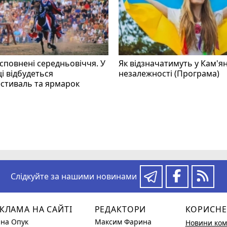
 сповнені середньовіччя. У
Як відзначатимуть у Кам'я
і відбудеться
незалежності (Програма)
стиваль та ярмарок
Слідкуйте за нашими новинами
КЛАМА НА САЙТІ
РЕДАКТОРИ
КОРИСНЕ
ина Опук
Максим Фарина
Новини ком