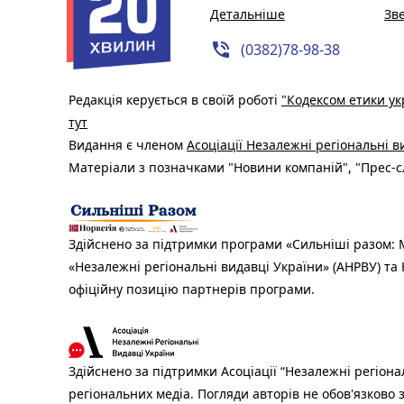
Детальніше
Зв
phone_in_talk
(0382)78-98-38
Редакція керується в своїй роботі
"Кодексом етики ук
тут
Видання є членом
Асоціації Незалежні регіональні 
Матеріали з позначками "Новини компаній", "Прес-сл
Здійснено за підтримки програми «Сильніші разом: М
«Незалежні регіональні видавці України» (АНРВУ) та 
офіційну позицію партнерів програми.
Здійснено за підтримки Асоціації “Незалежні регіона
регіональних медіа. Погляди авторів не обов'язково