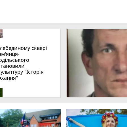
ам'янця-
одільського
становили
кульптуру "Історія
охання"