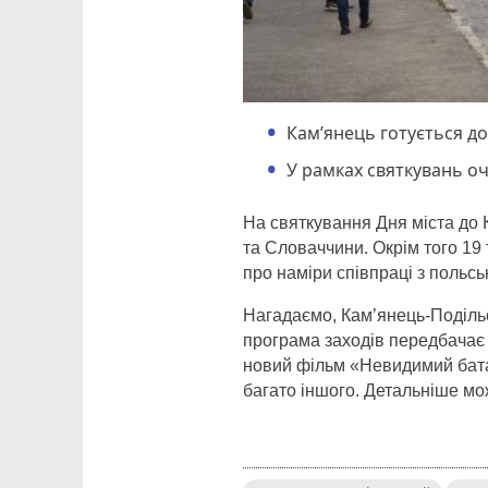
Кам’янець готується до
У рамках святкувань очі
На святкування Дня міста до К
та Словаччини. Окрім того 19
про наміри співпраці з польс
Нагадаємо, Кам’янець-Подільс
програма заходів передбачає 
новий фільм «Невидимий бата
багато іншого. Детальніше м