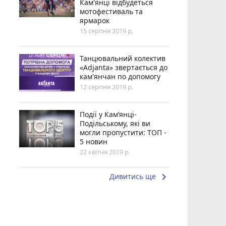
Кам'янці відбудеться
мотофестиваль та
ярмарок
15 серпня 2019 р.
Танцювальний колектив
«Adjanta» звертається до
кам'янчан по допомогу
12 серпня 2019 р.
Події у Кам’янці-
Подільському, які ви
могли пропустити: ТОП -
5 новин
22 квітня 2019 р.
keyboard_arrow_right
Дивитись ще