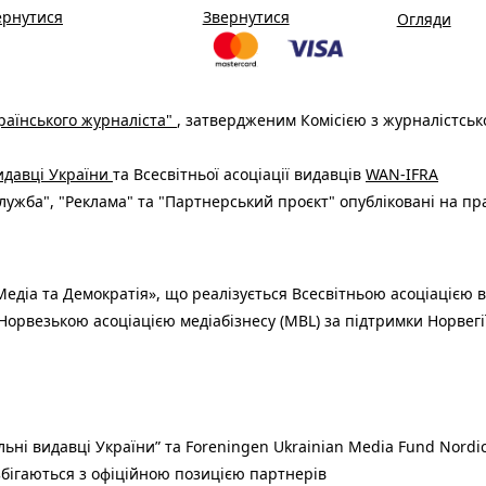
ернутися
Звернутися
Огляди
раїнського журналіста"
, затвердженим Комісією з журналістськ
видавці України
та Всесвітньої асоціації видавців
WAN-IFRA
ужба", "Реклама" та "Партнерський проєкт" опубліковані на пр
едіа та Демократія», що реалізується Всесвітньою асоціацією в
Норвезькою асоціацією медіабізнесу (MBL) за підтримки Норвегі
льні видавці України” та Foreningen Ukrainian Media Fund Nordic
 збігаються з офіційною позицією партнерів