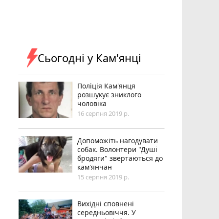
Сьогодні у Кам'янці
Поліція Кам'янця
розшукує зниклого
чоловіка
16 серпня 2019 р.
Допоможіть нагодувати
собак. Волонтери "Душі
бродяги" звертаються до
кам'янчан
15 серпня 2019 р.
Вихідні сповнені
середньовіччя. У