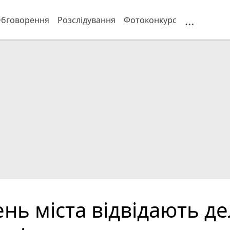
...
бговорення
Розслідування
Фотоконкурс
нь міста відвідають дел