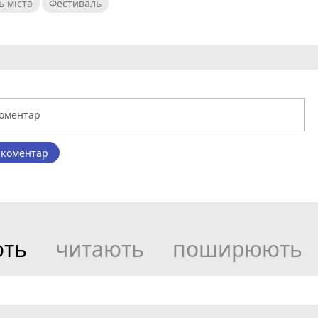
ь міста
Фестиваль
 коментар
ють
читають
поширюють