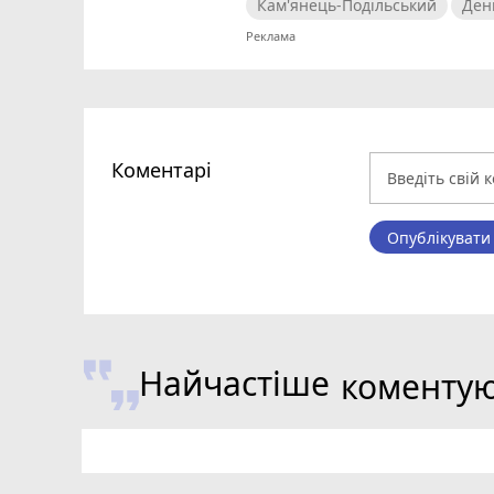
Кам'янець-Подільський
Ден
Коментарі
Опублікувати
Найчастіше
коменту