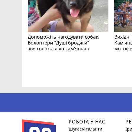
Допоможіть нагодувати собак.
Вихідні
Волонтери "Душі бродяги"
Кам'янц
звертаються до кам'янчан
мотофе
ся
РОБОТА У НАС
РЕ
Шукаєм таланти
Ір