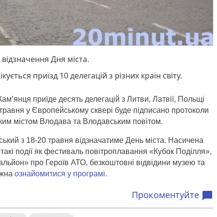
 відзначення Дня міста.
кується приїзд 10 делегацій з різних країн світу.
ам’янця приїде десять делегацій з Литви, Латвії, Польщі
 травня у Європейському сквері буде підписано протоколи
ьким містом Влодава та Влодавським повітом.
ький з 18-20 травня відзначатиме День міста. Насичена
такі події як фестиваль повітроплавання «Кубок Поділля»,
льйон» про Героїв АТО, безкоштовні відвідини музею та
ожна
ознайомитися у програмі.
Прокоментуйте
chat_bubble