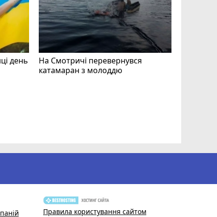
нці день
На Смотричі перевернувся
катамаран з молоддю
Допоможі
Волонтер
звертают
Правила користування сайтом
паній