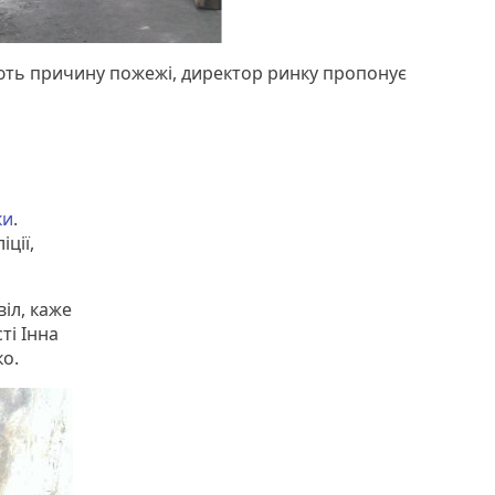
ують причину пожежі, директор ринку пропонує
ки
.
ції,
іл, каже
ті Інна
ко.