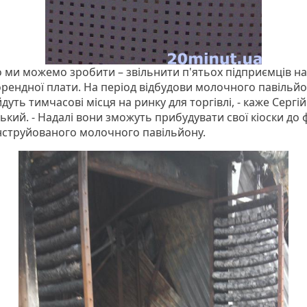
о ми можемо зробити – звільнити п'ятьох підприємців на 
орендної плати. На період відбудови молочного павільйо
дуть тимчасові місця на ринку для торгівлі, - каже Сергій
ький. - Надалі вони зможуть прибудувати свої кіоски до 
нструйованого молочного павільйону.