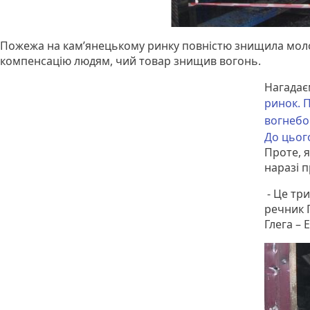
Пожежа на кам’янецькому ринку повністю знищила молоч
компенсацію людям, чий товар знищив вогонь.
Нагадає
ринок.
вогнебо
До цього
Проте, 
наразі 
- Це тр
речник 
Глега – 