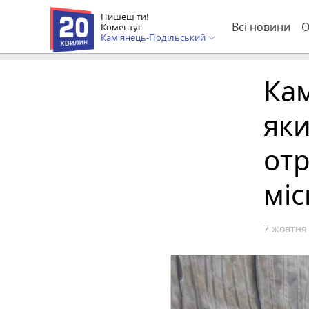
Пишеш ти!
Всі новини
О
Коментує
Кам'янець-Подільський
Кам
яки
отр
міс
7 жовтня 