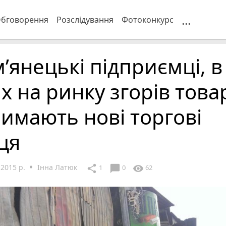
...
бговорення
Розслідування
Фотоконкурс
’янецькі підприємці, в
х на ринку згорів това
имають нові торгові
ця
2015 р.
Інна Латюк
chat_bubble
share
visibility
1
0
62