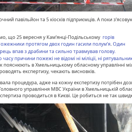
ний павільйон та 5 кіосків підприємців. А поки з’ясов
мо, що 25 вересня у Кам’янці-Подільському
горів
П
ожежники протягом двох годин гасили полум’я
.
Один
рець впав з драбини та сильно травмував голову.
 часу причини пожежі не відомі ні міліції, ні рятувальни
як пояснюють в Хмельницькому обласному управлінні мілі
проводять експертизу, чекають висновків.
ивала процедура, адже на кожну експертизу потрібен дозв
Головного управління МВС України в Хмельницькій облас
Еспертиза проводиться в Києві. Це робиться не так швид