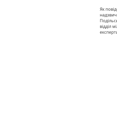
Як пові
надзвича
Подільс
відділ 
експерт