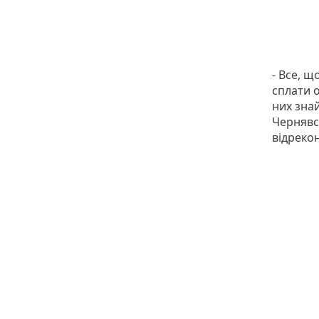
- Все, щ
сплати 
них знай
Чернявс
відреко