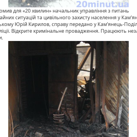
домив для «20 хвилин» начальник управління з питань
йних ситуацій та цивільного захисту населення у Кам’ян
ькому Юрій Кирилов, справу передано у Кам’янець-Поді
міліції. Відкрите кримінальне провадження. Працюють не
и.