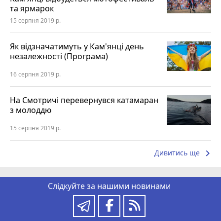
та ярмарок
15 серпня 2019 р.
Як відзначатимуть у Кам'янці день
незалежності (Програма)
16 серпня 2019 р.
На Смотричі перевернувся катамаран
з молоддю
15 серпня 2019 р.
keyboard_arrow_right
Дивитись ще
Слідкуйте за нашими новинами