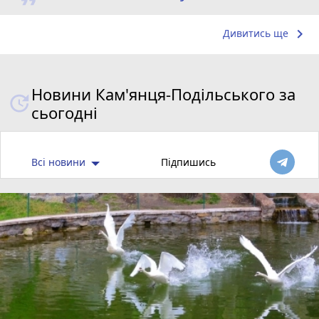
keyboard_arrow_right
Дивитись ще
Новини Кам'янця-Подільського за
сьогодні
Всі новини
Підпишись