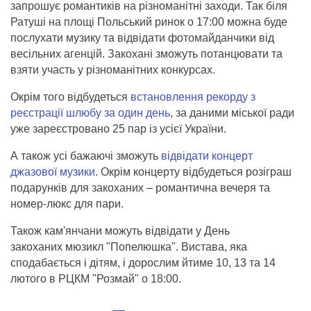
запрошує романтиків на різноманітні заходи. Так біля
Ратуші на площі Польський ринок о 17:00 можна буде
послухати музику та відвідати фотомайданчики від
весільних агенцій. Закохані зможуть потанцювати та
взяти участь у різноманітних конкурсах.
Окрім того відбудеться
встановлення рекорду з
реєстрації шлюбу за один день
, за даними міської ради
уже зареєстровано 25 пар із усієї України.
А також усі бажаючі зможуть
відвідати концерт
джазової музики
. Окрім концерту відбудеться розіграш
подарунків для закоханих – романтична вечеря та
номер-люкс для пари.
Також кам'янчани можуть відвідати у День
закоханих мюзикл "Попелюшка". Вистава, яка
сподабається і дітям, і дорослим йтиме 10, 13 та 14
лютого в РЦКМ "Розмай" о 18:00.