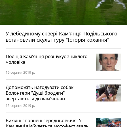
У лебединому сквері Кам'янця-Подільського
встановили скульптуру "Історія кохання"
Поліція Кам'янця розшукує зниклого
чоловіка
16 серпня 2019 р.
Допоможіть нагодувати собак.
Волонтери "Душі бродяги"
звертаються до кам'янчан
15 серпня 2019 р.
Вихідні сповнені середньовіччя. У
Кам'янці відбудеться мотофестиваль