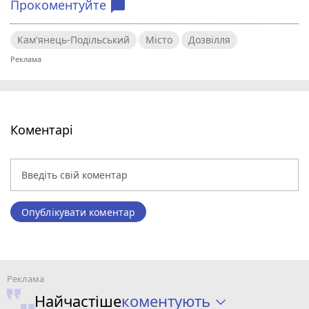
Прокоментуйте
chat_bubble
Кам'янець-Подільський
Місто
Дозвілля
Коментарі
Опублікувати коментар
коментують
Найчастіше