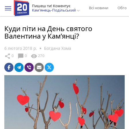
Пишеш ти! Коментує
Всі новини
Обгов
Кам'янець-Подільський
Куди піти на День святого
Валентина у Кам’янці?
6 лютого 2018 р.
Богдана Хома
chat_bubble
share
visibility
0
0
270