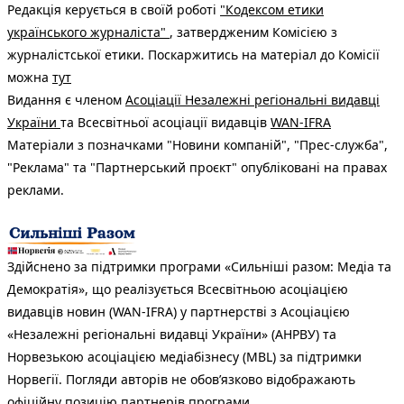
Редакція керується в своїй роботі
"Кодексом етики
українського журналіста"
, затвердженим Комісією з
журналістської етики. Поскаржитись на матеріал до Комісії
можна
тут
Видання є членом
Асоціації Незалежні регіональні видавці
України
та Всесвітньої асоціації видавців
WAN-IFRA
Матеріали з позначками "Новини компаній", "Прес-служба",
"Реклама" та "Партнерський проєкт" опубліковані на правах
реклами.
Здійснено за підтримки програми «Сильніші разом: Медіа та
Демократія», що реалізується Всесвітньою асоціацією
видавців новин (WAN-IFRA) у партнерстві з Асоціацією
«Незалежні регіональні видавці України» (АНРВУ) та
Норвезькою асоціацією медіабізнесу (MBL) за підтримки
Норвегії. Погляди авторів не обов’язково відображають
офіційну позицію партнерів програми.