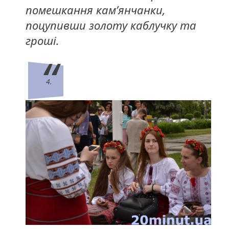
помешкання кам’янчанки,
поцупивши золоту каблучку та
гроші.
4.