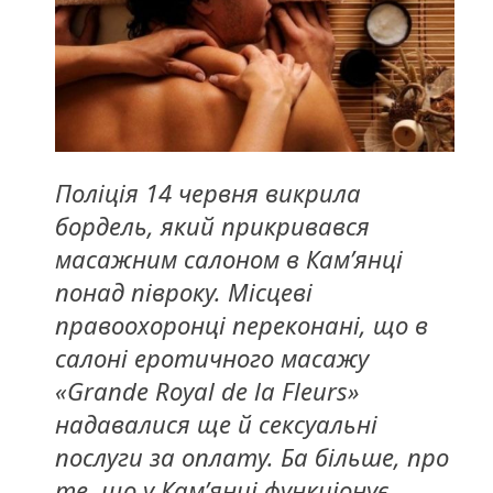
Поліція 14 червня викрила
бордель, який прикривався
масажним салоном в Кам’янці
понад півроку. Місцеві
правоохоронці переконані, що в
салоні еротичного масажу
«Grande Royal de la Fleurs»
надавалися ще й сексуальні
послуги за оплату. Ба більше, про
те, що у Кам’янці функціонує