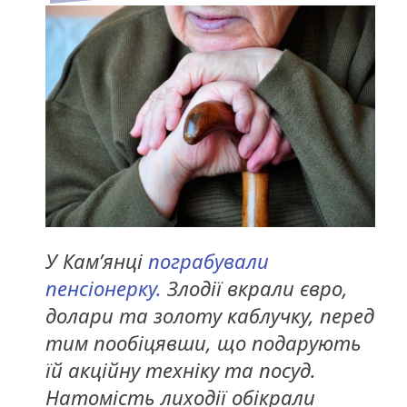
У Кам’янці
пограбували
пенсіонерку.
Злодії вкрали євро,
долари та золоту каблучку, перед
тим пообіцявши, що подарують
їй акційну техніку та посуд.
Натомість лиходії обікрали