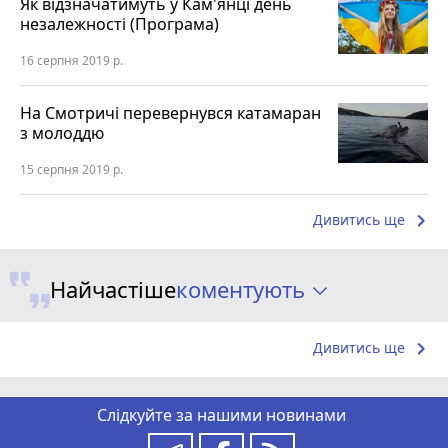
Як відзначатимуть у Кам'янці день
незалежності (Програма)
16 серпня 2019 р.
На Смотричі перевернувся катамаран
з молоддю
15 серпня 2019 р.
keyboard_arrow_right
Дивитись ще
коментують
Найчастіше
keyboard_arrow_right
Дивитись ще
Слідкуйте за нашими новинами