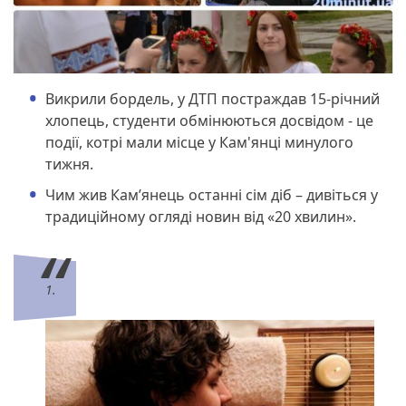
Викрили бордель, у ДТП постраждав 15-річний
хлопець, студенти обмінюються досвідом - це
події, котрі мали місце у Кам'янці минулого
тижня.
Чим жив Кам’янець останні сім діб – дивіться у
традиційному огляді новин від «20 хвилин».
1.