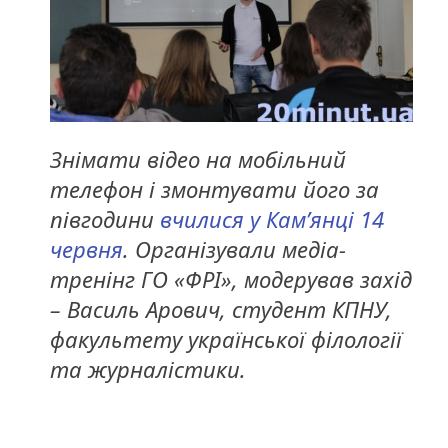
Знімати відео на мобільний
телефон і змонтувати його за
півгодини
вчилися у Кам’янці 14
червня
. Організували медіа-
тренінг ГО «ФРІ», модерував захід
– Василь Арович, студент КПНУ,
факультету української філології
та журналістики.