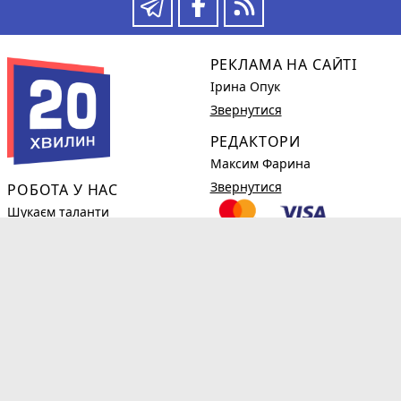
РЕКЛАМА НА САЙТІ
Ірина Опук
Звернутися
РЕДАКТОРИ
Максим Фарина
Звернутися
РОБОТА У НАС
Шукаєм таланти
Детальніше
КОРИСНЕ
phone_in_talk
(0382)78-98-38
Новини компаній
Огляди
Правила користування сайтом
Умови і правила надання платного доступу