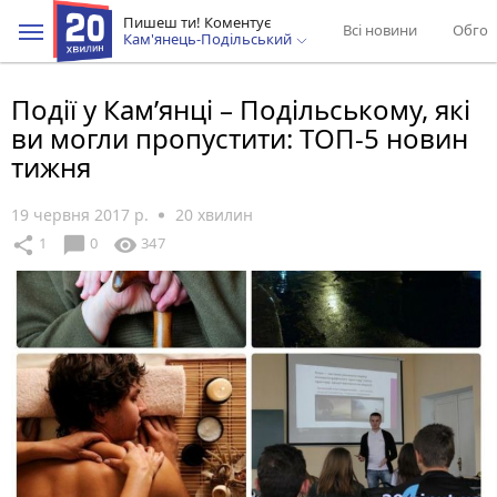
Пишеш ти! Коментує
Всі новини
Обгов
Кам'янець-Подільський
Події у Кам’янці – Подільському, які
ви могли пропустити: ТОП-5 новин
тижня
19 червня 2017 р.
20 хвилин
chat_bubble
share
visibility
1
0
347