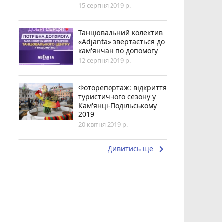
15 серпня 2019 р.
Танцювальний колектив
«Adjanta» звертається до
кам'янчан по допомогу
12 серпня 2019 р.
Фоторепортаж: відкриття
туристичного сезону у
Кам'янці-Подільському
2019
20 квітня 2019 р.
keyboard_arrow_right
Дивитись ще