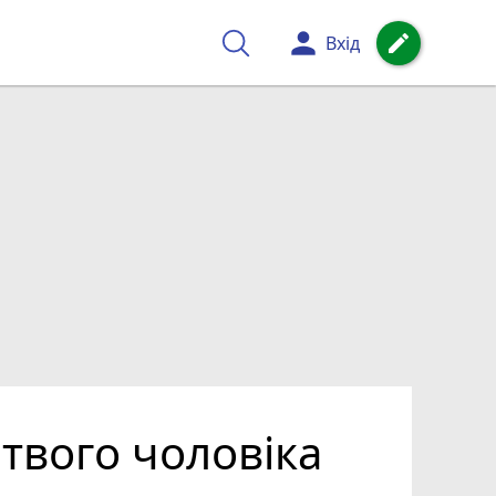
person
create
Вхід
твого чоловіка