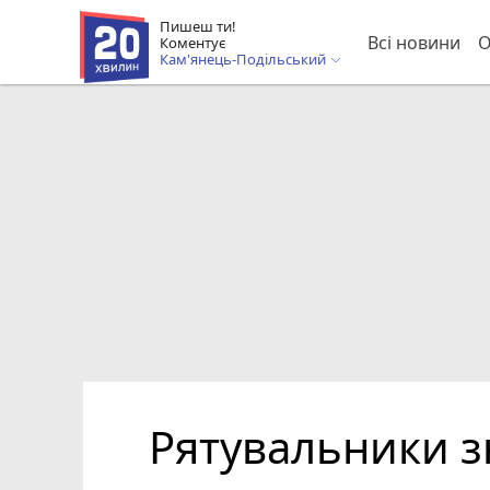
Пишеш ти!
Всі новини
О
Коментує
Кам'янець-Подільський
Рятувальники з