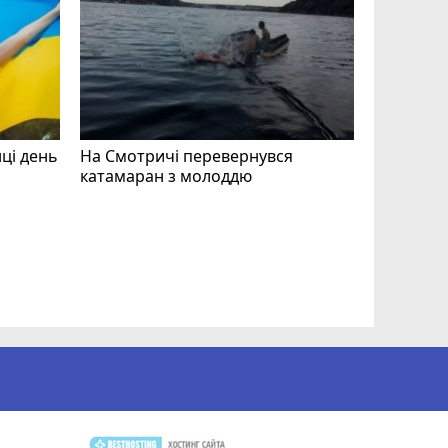
нці день
На Смотричі перевернувся
катамаран з молоддю
Допоможі
Волонтер
звертают