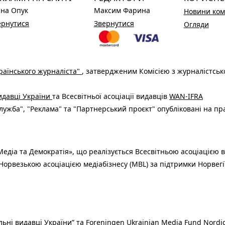
ина Опук
Максим Фарина
Новини ком
ернутися
Звернутися
Огляди
раїнського журналіста"
, затвердженим Комісією з журналістськ
видавці України
та Всесвітньої асоціації видавців
WAN-IFRA
ужба", "Реклама" та "Партнерський проєкт" опубліковані на пр
едіа та Демократія», що реалізується Всесвітньою асоціацією в
Норвезькою асоціацією медіабізнесу (MBL) за підтримки Норвегі
льні видавці України” та Foreningen Ukrainian Media Fund Nordic