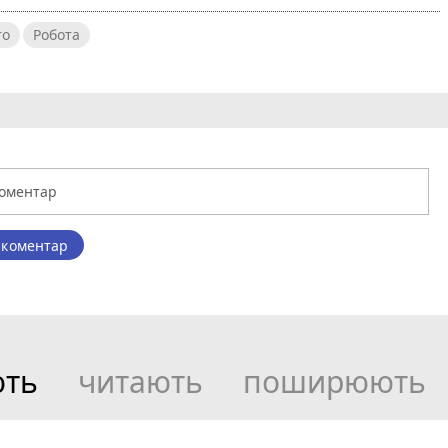
то
Робота
 коментар
ють
читають
поширюють