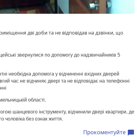
риміщення дві доби та не відповідав на дзвінки, що
іцейські звернулися по допомогу до надзвичайників 5
отні необхідна допомога у відчиненні вхідних дверей
вгий час не відчиняє двері та не відповідає на телефонні
нні
ельницькій області.
могою шанцевого інструменту, відчинили двері квартири, де
го чоловіка без ознак життя.
Прокоментуйте
chat_bubble