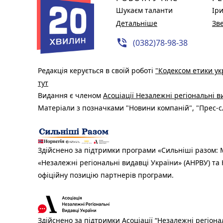
Шукаєм таланти
Ір
Детальніше
Зв
phone_in_talk
(0382)78-98-38
Редакція керується в своїй роботі
"Кодексом етики ук
тут
Видання є членом
Асоціації Незалежні регіональні 
Матеріали з позначками "Новини компаній", "Прес-сл
Здійснено за підтримки програми «Сильніші разом: М
«Незалежні регіональні видавці України» (АНРВУ) та 
офіційну позицію партнерів програми.
Здійснено за підтримки Асоціації “Незалежні регіона