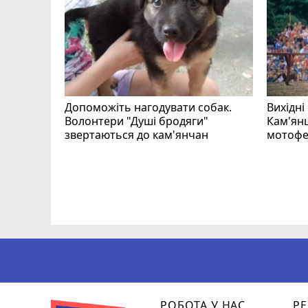
Допоможіть нагодувати собак.
Вихідні
Волонтери "Душі бродяги"
Кам'янц
звертаються до кам'янчан
мотофе
ся
РОБОТА У НАС
РЕ