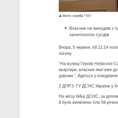
Фото: служба "101"
Власник не виходив з п
занепокоїло сусідів
Вчора, 5 червня, об 11:14 пол
загону.
"На вулиці Героїв Небесної С
квартири, власник якої вже до
дзвінки.", йдеться у повідомле
2 ДПРЗ ГУ ДСНС України у Хм
На місці бійці ДСНС, за допо
й було виявлено тіло 56-річно