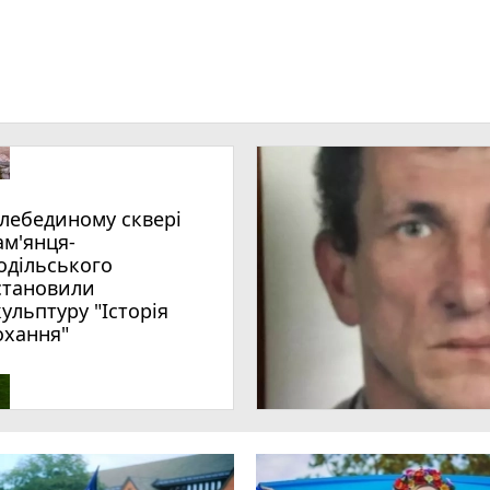
ам'янця-
одільського
становили
кульптуру "Історія
охання"