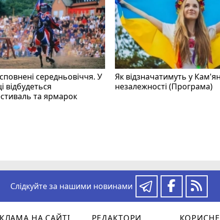
 сповнені середньовіччя. У
Як відзначатимуть у Кам'я
і відбудеться
незалежності (Програма)
стиваль та ярмарок
Слідкуйте за нашими новинами
КЛАМА НА САЙТІ
РЕДАКТОРИ
КОРИСНЕ