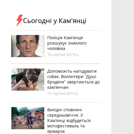
Сьогодні у Кам'янці
Поліція Кам'янця
розшукує зниклого
чоловіка
16 серпня 2019 р.
Допоможіть нагодувати
собак. Волонтери "Душі
бродяги" звертаються до
кам'янчан
15 серпня 2019 р.
Вихідні сповнені
середньовіччя. У
Кам'янці відбудеться
мотофестиваль та
ярмарок