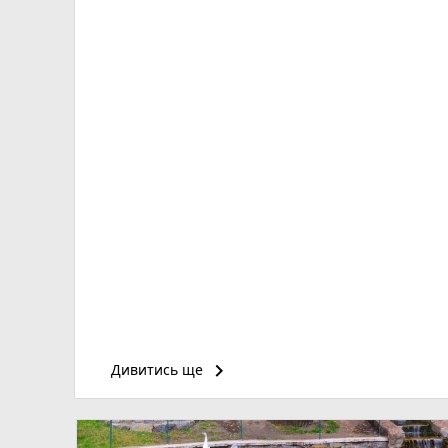
keyboard_arrow_right
Дивитись ще