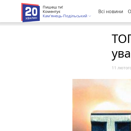
Пишеш ти!
Всі новини
О
Коментує
Кам'янець-Подільський
ТОП
ува
11 лютого