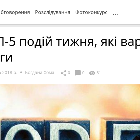
...
бговорення
Розслідування
Фотоконкурс
-5 подій тижня, які вар
ги
 2018 р.
Богдана Хома
chat_bubble
share
visibility
0
0
81