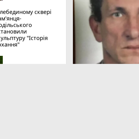
ам'янця-
одільського
становили
кульптуру "Історія
охання"
 сповнені середньовіччя. У
Як відзначатимуть у Кам'я