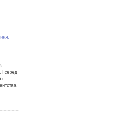
ння,
в
 І серед
із
ентства.