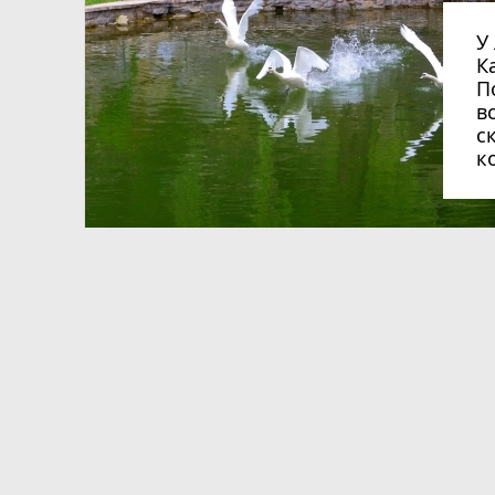
У лебединому сквері
К
П
в
с
к
ся
Допоможіть нагодувати собак.
Вихідні