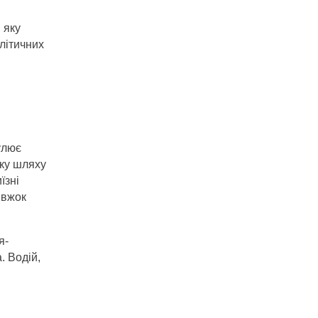
 яку
літичних
улює
зку шляху
їзні
івжок
я-
. Водій,