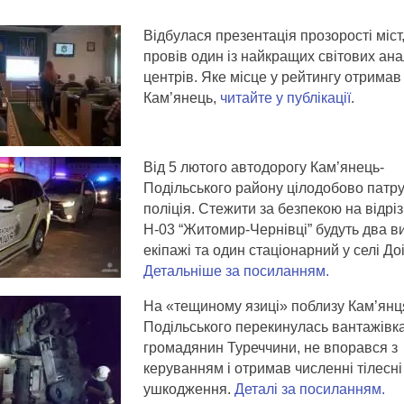
Відбулася презентація прозорості міст,
провів один із найкращих світових ана
центрів. Яке місце у рейтингу отримав
Кам’янець,
читайте у публікації
.
Від 5 лютого автодорогу Кам’янець-
Подільського району цілодобово патр
поліція. Стежити за безпекою на відрі
Н-03 “Житомир-Чернівці” будуть два ви
екіпажі та один стаціонарний у селі До
Детальніше за посиланням.
На «тещиному язиці» поблизу Кам’янц
Подільського перекинулась вантажівка
громадянин Туреччини, не впорався з
керуванням і отримав численні тілесні
ушкодження.
Деталі за посиланням.