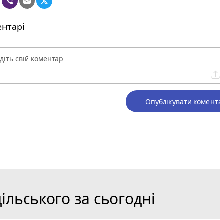
нтарі
Опублікувати комент
льського за сьогодні