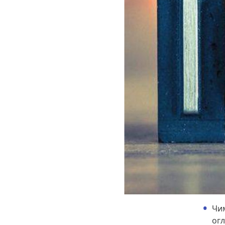
Чим
огл