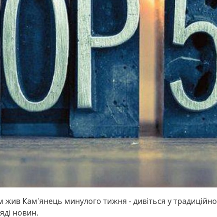
 жив Кам'янець минулого тижня - дивіться у традиційн
яді новин.