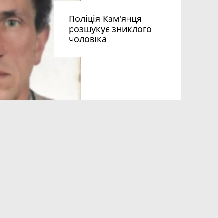
Поліція Кам'янця
розшукує зниклого
чоловіка
Допоможі
Волонтер
звертают
нці день
На Смотричі перевернувся