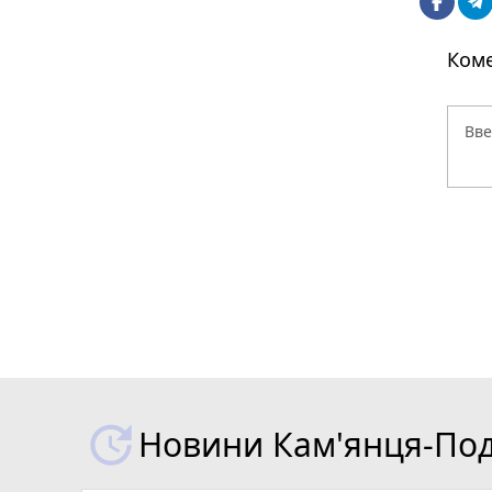
Коме
Новини Кам'янця-Поді