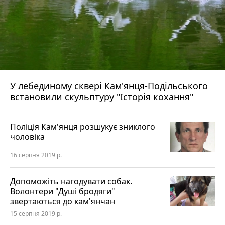
У лебединому сквері Кам'янця-Подільського
встановили скульптуру "Історія кохання"
Поліція Кам'янця розшукує зниклого
чоловіка
16 серпня 2019 р.
Допоможіть нагодувати собак.
Волонтери "Душі бродяги"
звертаються до кам'янчан
15 серпня 2019 р.