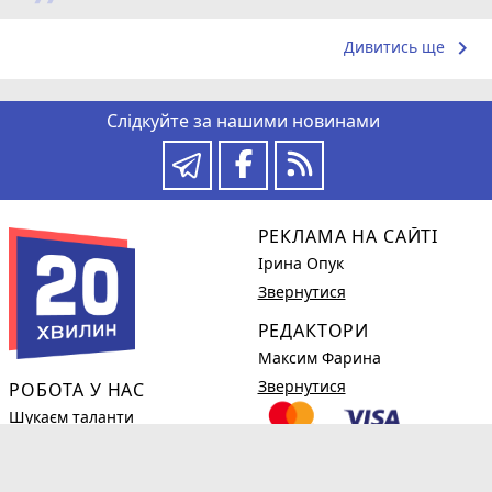
keyboard_arrow_right
Дивитись ще
Слідкуйте за нашими новинами
РЕКЛАМА НА САЙТІ
Ірина Опук
Звернутися
РЕДАКТОРИ
Максим Фарина
Звернутися
РОБОТА У НАС
Шукаєм таланти
Детальніше
КОРИСНЕ
phone_in_talk
(0382)78-98-38