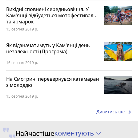
Вихідні сповнені середньовіччя. У
Кам'янці відбудеться мотофестиваль
та ярмарок
15 серпня 2019 р.
Як відзначатимуть у Кам'янці день
незалежності (Програма)
16 серпня 2019 р.
На Смотричі перевернувся катамаран
з молоддю
15 серпня 2019 р.
keyboard_arrow_right
Дивитись ще
коментують
Найчастіше