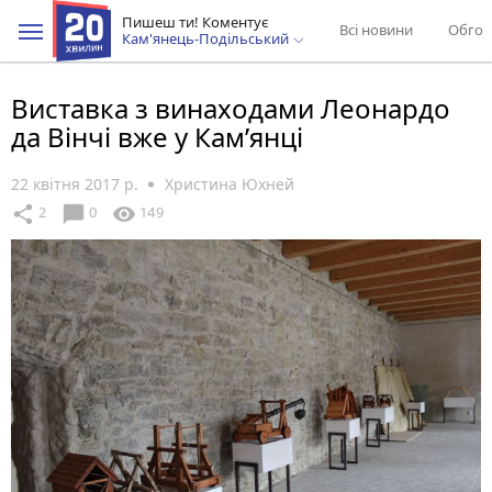
Пишеш ти! Коментує
Всі новини
Обгов
Кам'янець-Подільський
Виставка з винаходами Леонардо
да Вінчі вже у Кам’янці
22 квітня 2017 р.
Христина Юхней
chat_bubble
share
visibility
2
0
149