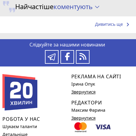
коментують
Найчастіше
keyboard_arrow_right
Дивитись ще
Слідкуйте за нашими новинами
РЕКЛАМА НА САЙТІ
Ірина Опук
Звернутися
РЕДАКТОРИ
Максим Фарина
Звернутися
РОБОТА У НАС
Шукаєм таланти
Детальніше