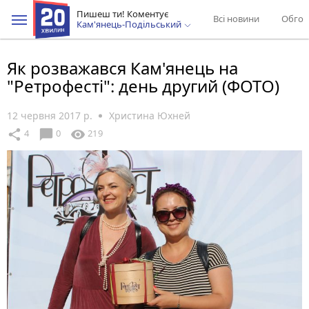
Пишеш ти! Коментує
Всі новини
Обгов
Кам'янець-Подільський
Як розважався Кам'янець на
"Ретрофесті": день другий (ФОТО)
12 червня 2017 р.
Христина Юхней
chat_bubble
share
visibility
4
0
219