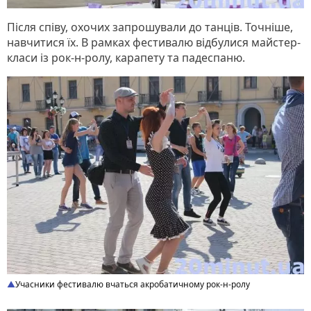
Після співу, охочих запрошували до танців. Точніше,
навчитися їх. В рамках фестивалю відбулися майстер-
класи із рок-н-ролу, карапету та падеспаню.
Учасники фестивалю вчаться акробатичному рок-н-ролу