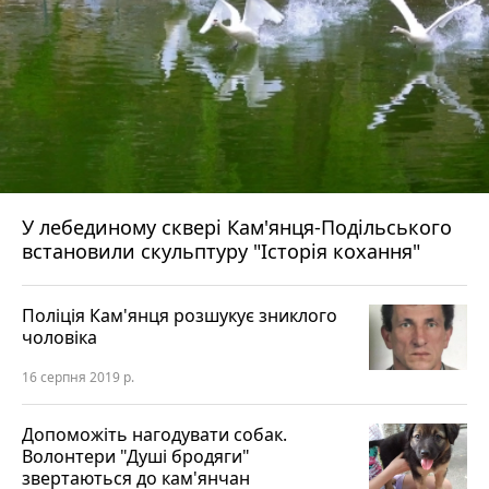
У лебединому сквері Кам'янця-Подільського
встановили скульптуру "Історія кохання"
Поліція Кам'янця розшукує зниклого
чоловіка
16 серпня 2019 р.
Допоможіть нагодувати собак.
Волонтери "Душі бродяги"
звертаються до кам'янчан