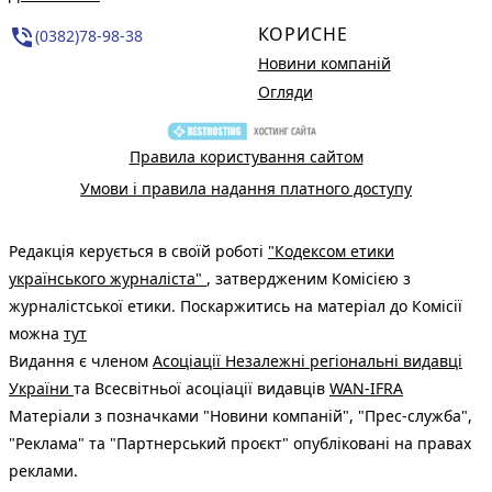
КОРИСНЕ
phone_in_talk
(0382)78-98-38
Новини компаній
Огляди
Правила користування сайтом
Умови і правила надання платного доступу
Редакція керується в своїй роботі
"Кодексом етики
українського журналіста"
, затвердженим Комісією з
журналістської етики. Поскаржитись на матеріал до Комісії
можна
тут
Видання є членом
Асоціації Незалежні регіональні видавці
України
та Всесвітньої асоціації видавців
WAN-IFRA
Матеріали з позначками "Новини компаній", "Прес-служба",
"Реклама" та "Партнерський проєкт" опубліковані на правах
реклами.