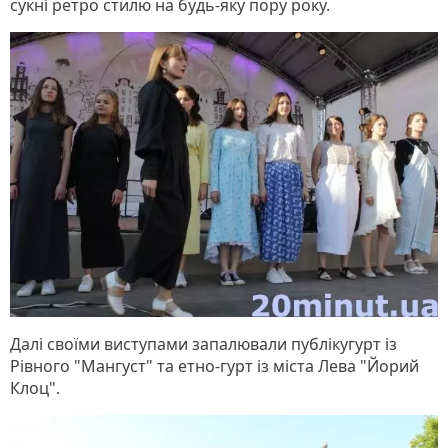
сукні ретро стилю на будь-яку пору року.
Далі своїми виступами запалювали публікугурт із
Рівного "Мангуст" та етно-гурт із міста Лева "Йорий
Клоц".