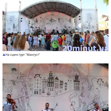
На сцені гурт "Мангуст"