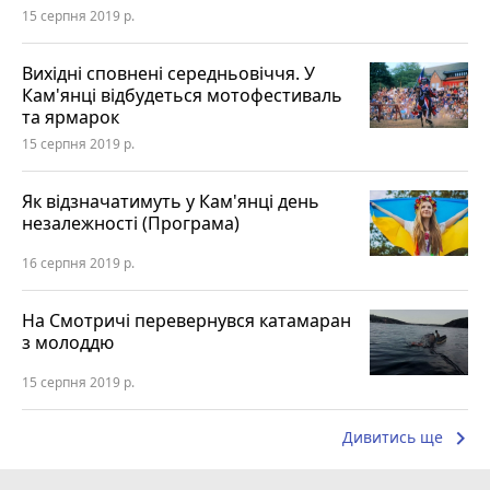
15 серпня 2019 р.
Вихідні сповнені середньовіччя. У
Кам'янці відбудеться мотофестиваль
та ярмарок
15 серпня 2019 р.
Як відзначатимуть у Кам'янці день
незалежності (Програма)
16 серпня 2019 р.
На Смотричі перевернувся катамаран
з молоддю
15 серпня 2019 р.
keyboard_arrow_right
Дивитись ще