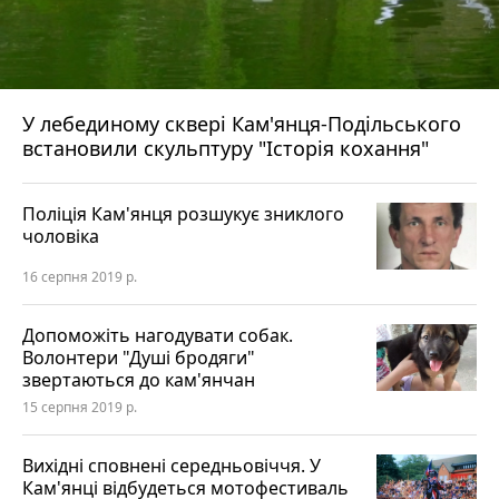
У лебединому сквері Кам'янця-Подільського
встановили скульптуру "Історія кохання"
Поліція Кам'янця розшукує зниклого
чоловіка
16 серпня 2019 р.
Допоможіть нагодувати собак.
Волонтери "Душі бродяги"
звертаються до кам'янчан
15 серпня 2019 р.
Вихідні сповнені середньовіччя. У
Кам'янці відбудеться мотофестиваль