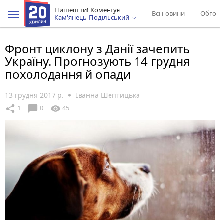
Пишеш ти! Коментує
Всі новини
Обгов
Кам'янець-Подільський
Фронт циклону з Данії зачепить
Україну. Прогнозують 14 грудня
похолодання й опади
13 грудня 2017 р.
Іванна Шептицька
chat_bubble
share
visibility
1
0
45