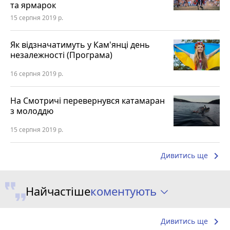
та ярмарок
15 серпня 2019 р.
Як відзначатимуть у Кам'янці день
незалежності (Програма)
16 серпня 2019 р.
На Смотричі перевернувся катамаран
з молоддю
15 серпня 2019 р.
keyboard_arrow_right
Дивитись ще
коментують
Найчастіше
keyboard_arrow_right
Дивитись ще