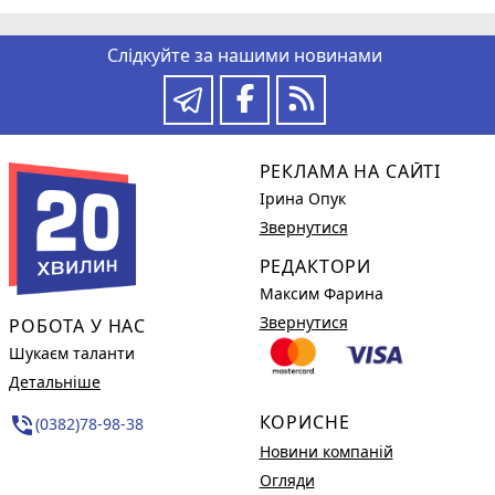
Слідкуйте за нашими новинами
РЕКЛАМА НА САЙТІ
Ірина Опук
Звернутися
РЕДАКТОРИ
Максим Фарина
Звернутися
РОБОТА У НАС
Шукаєм таланти
Детальніше
КОРИСНЕ
phone_in_talk
(0382)78-98-38
Новини компаній
Огляди