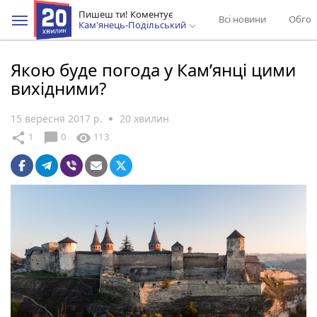
Пишеш ти! Коментує
Всі новини
Обгов
Кам'янець-Подільський
Якою буде погода у Кам’янці цими
вихідними?
15 вересня 2017 р.
20 хвилин
chat_bubble
share
visibility
1
0
113