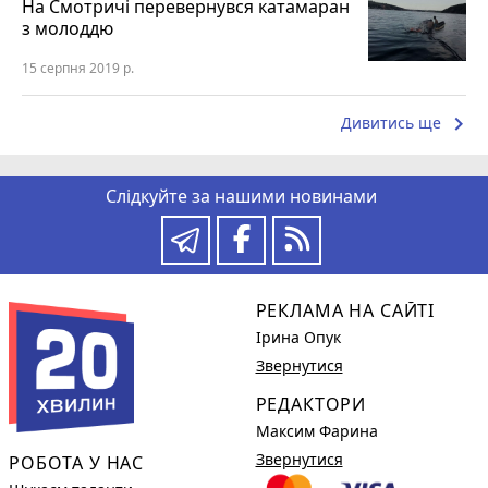
На Смотричі перевернувся катамаран
з молоддю
15 серпня 2019 р.
keyboard_arrow_right
Дивитись ще
Слідкуйте за нашими новинами
РЕКЛАМА НА САЙТІ
Ірина Опук
Звернутися
РЕДАКТОРИ
Максим Фарина
Звернутися
РОБОТА У НАС