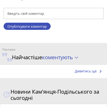
Опублікувати коментар
коментують
Найчастіше
keyboard_arrow_right
Дивитись ще
Новини Кам'янця-Подільського за
сьогодні