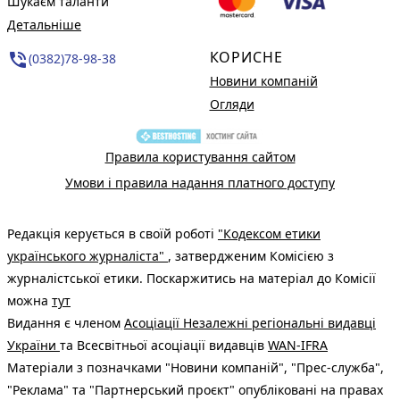
Шукаєм таланти
Детальніше
КОРИСНЕ
phone_in_talk
(0382)78-98-38
Новини компаній
Огляди
Правила користування сайтом
Умови і правила надання платного доступу
Редакція керується в своїй роботі
"Кодексом етики
українського журналіста"
, затвердженим Комісією з
журналістської етики. Поскаржитись на матеріал до Комісії
можна
тут
Видання є членом
Асоціації Незалежні регіональні видавці
України
та Всесвітньої асоціації видавців
WAN-IFRA
Матеріали з позначками "Новини компаній", "Прес-служба",
"Реклама" та "Партнерський проєкт" опубліковані на правах