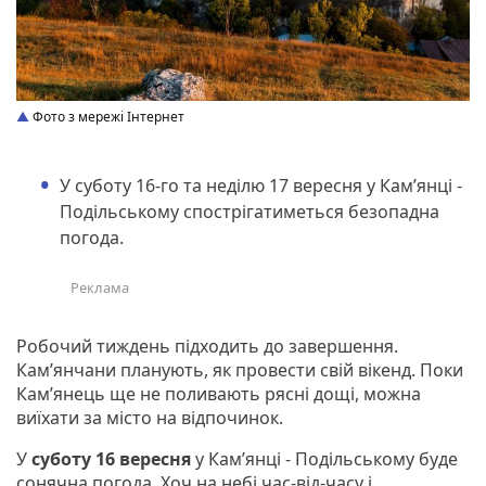
Фото з мережі Інтернет
У суботу 16-го та неділю 17 вересня у Кам’янці -
Подільському спострігатиметься безопадна
погода.
Робочий тиждень підходить до завершення.
Кам’янчани планують, як провести свій вікенд. Поки
Кам’янець ще не поливають рясні дощі, можна
виїхати за місто на відпочинок.
У
суботу 16 вересня
у Кам’янці - Подільському буде
сонячна погода. Хоч на небі час-від-часу і