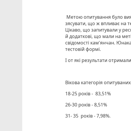
Метою опитування було вияс
зясувати, що ж впливає на т
Цікаво, що запитували у рес
й додаткові, що мали на мет
свідомості кам'янчан. Юнак
тестовій формі.
І от які результати отримали
Вікова категорія опитуваних
18-25 років - 83,51%
26-30 років - 8,51%
31- 35 років - 7,98%.