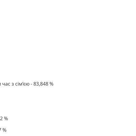
ас з сім’єю - 83,848 %
12 %
7 %