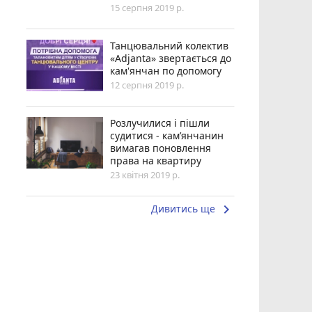
15 серпня 2019 р.
Танцювальний колектив
«Adjanta» звертається до
кам'янчан по допомогу
12 серпня 2019 р.
Розлучилися і пішли
судитися - кам’янчанин
вимагав поновлення
права на квартиру
23 квітня 2019 р.
keyboard_arrow_right
Дивитись ще