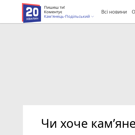
Пишеш ти!
Всі новини
О
Коментує
Кам'янець-Подільський
Чи хоче кам’ян