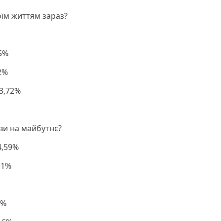
оїм життям зараз?
25%
2%
 3,72%
иви на майбутнє?
4,59%
51%
3%