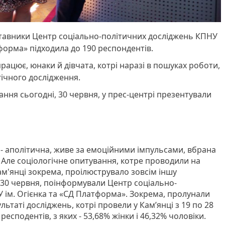
тавники Центр соціально-політичних досліджень КПНУ
тформа» підходила до 190 респондентів.
рацює, юнаки й дівчата, котрі наразі в пошуках роботи,
гічного дослідження.
ння сьогодні, 30 червня, у прес-центрі презентували
 - аполітична, живе за емоційними імпульсами, вбрана
”. Але соціологічне опитування, котре проводили на
Кам'янці зокрема, проілюструвало зовсім іншу
, 30 червня, поінформували Центр соціально-
 ім. Огієнка та «СД Платформа». Зокрема, пролунали
ьтаті досліджень, котрі провели у Кам’янці з 19 по 28
есподентів, з яких - 53,68% жінки і 46,32% чоловіки.