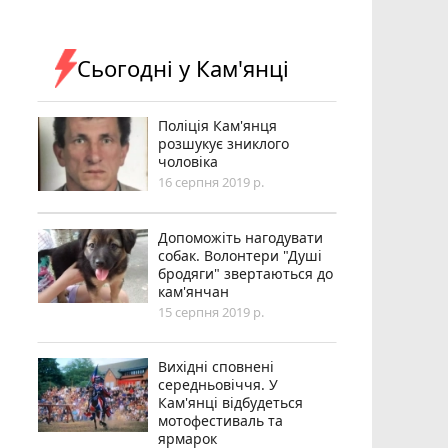
Сьогодні у Кам'янці
Поліція Кам'янця
розшукує зниклого
чоловіка
16 серпня 2019 р.
Допоможіть нагодувати
собак. Волонтери "Душі
бродяги" звертаються до
кам'янчан
15 серпня 2019 р.
Вихідні сповнені
середньовіччя. У
Кам'янці відбудеться
мотофестиваль та
ярмарок