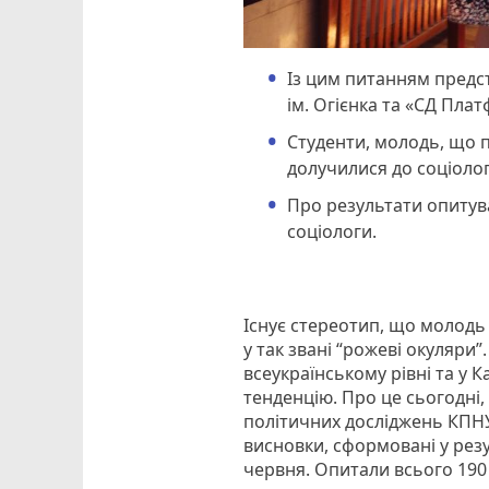
Із цим питанням предс
ім. Огієнка та «СД Пла
Студенти, молодь, що п
долучилися до соціоло
Про результати опитува
соціологи.
Існує стереотип, що молодь
у так звані “рожеві окуляри
всеукраїнському рівні та у 
тенденцію. Про це сьогодні
політичних досліджень КПНУ
висновки, сформовані у резул
червня. Опитали всього 190 р