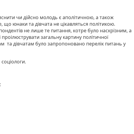
нити чи дійсно молодь є аполітичною, а також
е, що юнаки та дівчата не цікавляться політикою.
пондентів не лише те питання, котре було наскрізним, а
і проілюструвати загальну картину політичної
ам та дівчатам було запропоновано перелік питань у
 соціологи.
: