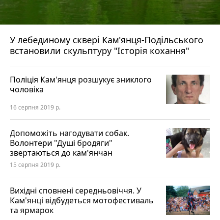
У лебединому сквері Кам'янця-Подільського
встановили скульптуру "Історія кохання"
Поліція Кам'янця розшукує зниклого
чоловіка
16 серпня 2019 р.
Допоможіть нагодувати собак.
Волонтери "Душі бродяги"
звертаються до кам'янчан
15 серпня 2019 р.
Вихідні сповнені середньовіччя. У
Кам'янці відбудеться мотофестиваль
та ярмарок