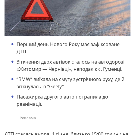
Перший день Нового Року має зафіксоване
ДТП.
Зіткнення двох автівок сталось на автодорозі
«Житомир — Чернівці», неподалік с. Гуменці.
“BMW” виїхала на смугу зустрічного руху, де й
зіткнулась із “Geely”.
Пасажирка другого авто потрапила до
реанімації.
ДТП сталась вчора, 1 січня, близько 15:00 години на