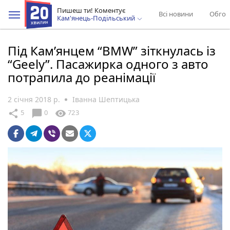
Пишеш ти! Коментує
Всі новини
Обгов
Кам'янець-Подільський
Під Кам’янцем “BMW” зіткнулась із
“Geely”. Пасажирка одного з авто
потрапила до реанімації
2 січня 2018 р.
Іванна Шептицька
chat_bubble
share
visibility
5
0
723