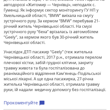
автодорозі «Житомир — Чернівці», неподалік с.
Гуменці. Як інформує сектор моніторингу ГУ НП у
Хмельницькій області, “BMW” виїхала на смугу
зустрічного руху. За кермом “BMW” перебував 21-
річний житель Чернівецької області. На смузі
зустрічного руху “беха” врізалась із автомобілем
“Geely”, за кермом якого був 30-річний житель
Чернівецької області.
Унаслідок ДТП пасажир “Geely” (теж жителька
Чернівецької області, 2017 р.н., отримала перелом
плечової кістки, забій грудної клітини, закриту
травму живота та була госпіталізована до
реанімаційного відділення Кам'янець-Подільської
міської лікарні. А ще одна пасажирка, 27-річна
жителька Чернівецької області, отримала травму
руки, їй надали медичну допомогу без госпіталізації.
Прокоментуйте
chat_bubble