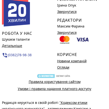
Ірина Опук
Звернутися
РЕДАКТОРИ
Максим Фарина
Звернутися
РОБОТА У НАС
Шукаєм таланти
Детальніше
КОРИСНЕ
phone_in_talk
(0382)78-98-38
Новини компаній
Огляди
Правила користування сайтом
Умови і правила надання платного доступу
Редакція керується в своїй роботі
"Кодексом етики
українського журналіста"
, затвердженим Комісією з