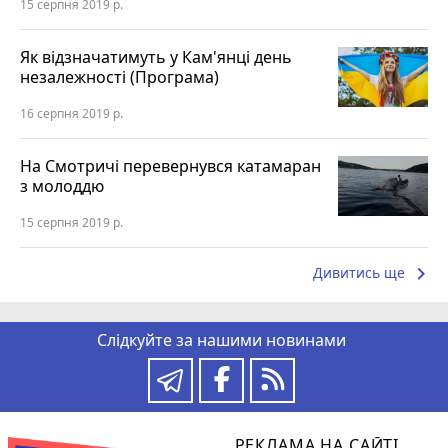
15 серпня 2019 р.
Як відзначатимуть у Кам'янці день
незалежності (Програма)
16 серпня 2019 р.
На Смотричі перевернувся катамаран
з молоддю
15 серпня 2019 р.
keyboard_arrow_right
Дивитись ще
Слідкуйте за нашими новинами
РЕКЛАМА НА САЙТІ