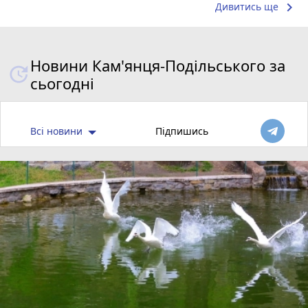
keyboard_arrow_right
Дивитись ще
Новини Кам'янця-Подільського за
сьогодні
Всі новини
Підпишись