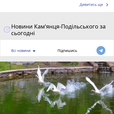
keyboard_arrow_right
Дивитись ще
Новини Кам'янця-Подільського за
сьогодні
Всі новини
Підпишись