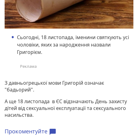
Сьогодні, 18 листопада, іменини святкують усі
чоловіки, яких за народження назвали
Григорієм.
З давньогрецької мови Григорій означає
"бадьорий".
А ще 18 листопада в ЄС відзначають День захисту
дітей від сексуальної експлуатації та сексуального
насильства.
Прокоментуйте
chat_bubble