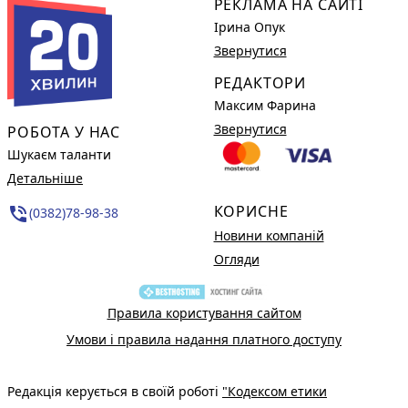
РЕКЛАМА НА САЙТІ
Ірина Опук
Звернутися
РЕДАКТОРИ
Максим Фарина
Звернутися
РОБОТА У НАС
Шукаєм таланти
Детальніше
КОРИСНЕ
phone_in_talk
(0382)78-98-38
Новини компаній
Огляди
Правила користування сайтом
Умови і правила надання платного доступу
Редакція керується в своїй роботі
"Кодексом етики