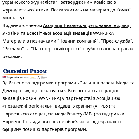
українського журналіста"
, затвердженим Комісією з
журналістської етики. Поскаржитись на матеріал до Комісії
можна
тут
Видання є членом
Асоціації Незалежні регіональні видавці
України
та Всесвітньої асоціації видавців
WAN-IFRA
Матеріали з позначками "Новини компаній", "Прес-служба",
"Реклама" та "Партнерський проєкт" опубліковані на правах
реклами.
Здійснено за підтримки програми «Сильніші разом: Медіа та
Демократія», що реалізується Всесвітньою асоціацією
видавців новин (WAN-IFRA) у партнерстві з Асоціацією
«Незалежні регіональні видавці України» (АНРВУ) та
Норвезькою асоціацією медіабізнесу (MBL) за підтримки
Норвегії. Погляди авторів не обов’язково відображають
офіційну позицію партнерів програми.