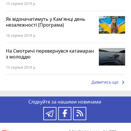
15 серпня 2019 р.
Як відзначатимуть у Кам'янці день
незалежності (Програма)
16 серпня 2019 р.
На Смотричі перевернувся катамаран
з молоддю
15 серпня 2019 р.
keyboard_arrow_right
Дивитись ще
Слідкуйте за нашими новинами