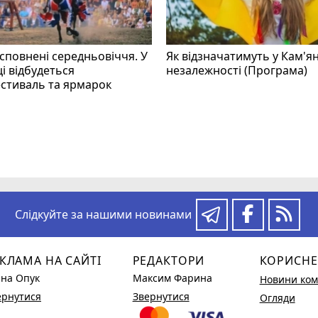
 сповнені середньовіччя. У
Як відзначатимуть у Кам'я
і відбудеться
незалежності (Програма)
стиваль та ярмарок
Слідкуйте за нашими новинами
КЛАМА НА САЙТІ
РЕДАКТОРИ
КОРИСНЕ
ина Опук
Максим Фарина
Новини ком
ернутися
Звернутися
Огляди