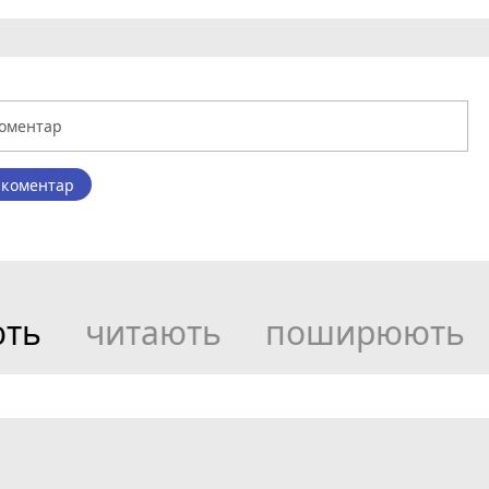
 коментар
ють
читають
поширюють