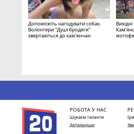
Допоможіть нагодувати собак.
Вихідні
Волонтери "Душі бродяги"
Кам'янц
звертаються до кам'янчан
мотофе
ся
РОБОТА У НАС
РЕ
Шукаєм таланти
Ір
Детальніше
Зв