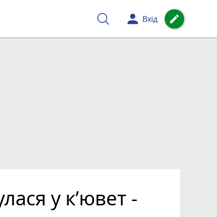
person
create
Вхід
лася у к’ювет -