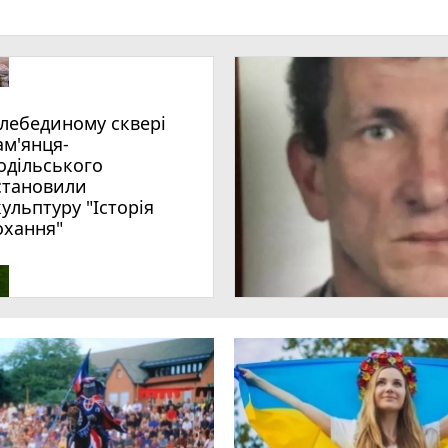
ам'янця-
одільського
становили
кульптуру "Історія
охання"