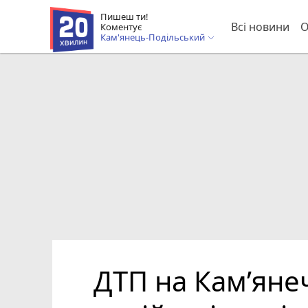
Пишеш ти!
Всі новини
О
Коментує
Кам'янець-Подільський
ДТП на Кам’янеч