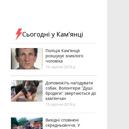
Сьогодні у Кам'янці
Поліція Кам'янця
розшукує зниклого
чоловіка
16 серпня 2019 р.
Допоможіть нагодувати
собак. Волонтери "Душі
бродяги" звертаються до
кам'янчан
15 серпня 2019 р.
Вихідні сповнені
середньовіччя. У