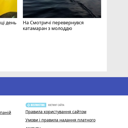
нці день
На Смотричі перевернувся
катамаран з молоддю
Допоможі
Волонтер
звертают
Правила користування сайтом
паній
Умови і правила надання платного