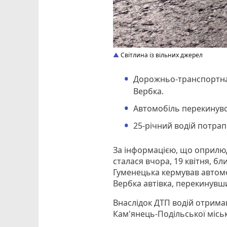
Світлина із вільних джерел
Дорожньо-транспортна 
Вербка.
Автомобіль перекинувся
25-річний водій потрапи
За інформацією, що оприлюдн
сталася вчора, 19 квітня, бл
Гуменецька кермував автомо
Вербка автівка, перекинувши
Внаслідок ДТП водій отримав
Кам'янець-Подільської місько