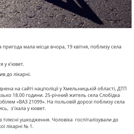
пригода мала місце вчора, 19 квітня, поблизу села
 у к’ювет.
в до лікарні.
ена на сайті нацполіції у Хмельницькій області, ДТП
изько 18.00 години. 25-річний житель села Слобідка
білем «ВАЗ 21099». На польовій дорозі поблизу села
сь, з'їхала у кювет.
 тілесні ушкодження. Чоловіка госпіталізували до
ї лікарні № 1.