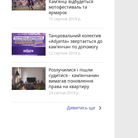
Кам'янці відбудеться
мотофестиваль та
ярмарок
15 серпня 2019 р.
Танцювальний колектив
«Adjanta» звертається до
кам'янчан по допомогу
12 серпня 2019 р.
Розлучилися і пішли
судитися - кам’янчанин
вимагав поновлення
права на квартиру
23 квітня 2019 р.
keyboard_arrow_right
Дивитись ще