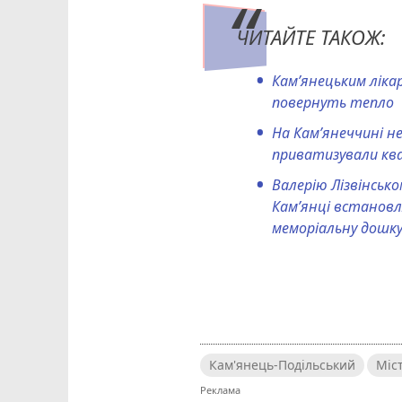
ЧИТАЙТЕ ТАКОЖ:
Кам’янецьким ліка
повернуть тепло
На Кам’янеччині н
приватизували к
Валерію Лізвінсько
Кам’янці встанов
меморіальну дошк
Кам'янець-Подільський
Міс