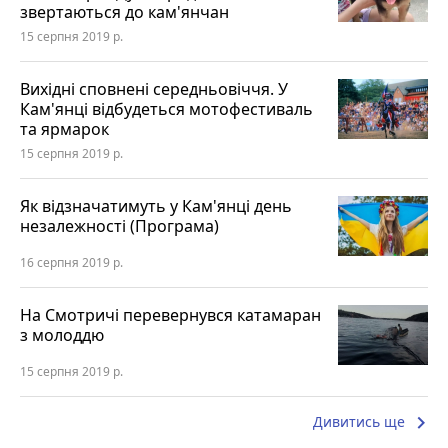
звертаються до кам'янчан
15 серпня 2019 р.
Вихідні сповнені середньовіччя. У
Кам'янці відбудеться мотофестиваль
та ярмарок
15 серпня 2019 р.
Як відзначатимуть у Кам'янці день
незалежності (Програма)
16 серпня 2019 р.
На Смотричі перевернувся катамаран
з молоддю
15 серпня 2019 р.
keyboard_arrow_right
Дивитись ще