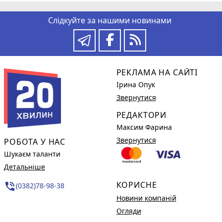
Слідкуйте за нашими новинами
РЕКЛАМА НА САЙТІ
Ірина Опук
Звернутися
РЕДАКТОРИ
Максим Фарина
Звернутися
РОБОТА У НАС
Шукаєм таланти
Детальніше
КОРИСНЕ
phone_in_talk
(0382)78-98-38
Новини компаній
Огляди