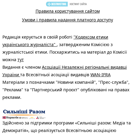
Правила користування сайтом
Умови і правила надання платного доступу
Редакція керується в своїй роботі
"Кодексом етики
українського журналіста"
, затвердженим Комісією з
журналістської етики. Поскаржитись на матеріал до Комісії
можна
тут
Видання є членом
Асоціації Незалежні регіональні видавці
України
та Всесвітньої асоціації видавців
WAN-IFRA
Матеріали з позначками "Новини компаній", "Прес-служба",
"Реклама" та "Партнерський проєкт" опубліковані на правах
реклами.
Здійснено за підтримки програми «Сильніші разом: Медіа та
Демократія», що реалізується Всесвітньою асоціацією