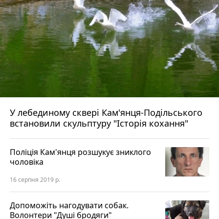
У лебединому сквері Кам'янця-Подільського
встановили скульптуру "Історія кохання"
Поліція Кам'янця розшукує зниклого
чоловіка
16 серпня 2019 р.
Допоможіть нагодувати собак.
Волонтери "Душі бродяги"