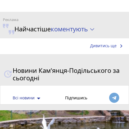
коментують
Найчастіше
keyboard_arrow_right
Дивитись ще
Новини Кам'янця-Подільського за
сьогодні
Всі новини
Підпишись