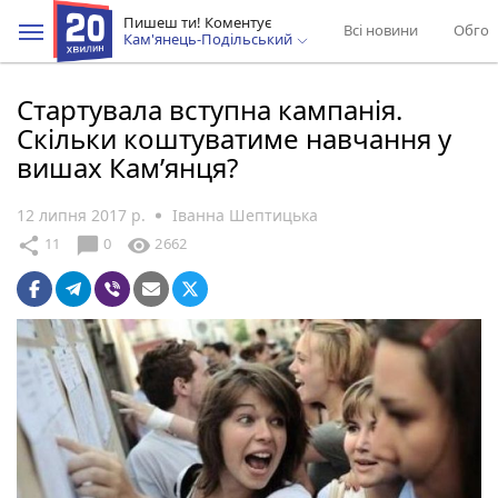
Пишеш ти! Коментує
Всі новини
Обгов
Кам'янець-Подільський
Стартувала вступна кампанія.
Скільки коштуватиме навчання у
вишах Кам’янця?
12 липня 2017 р.
Іванна Шептицька
chat_bubble
share
visibility
11
0
2662