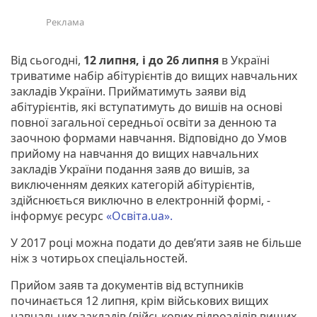
Від сьогодні,
12 липня, і до 26 липня
в Україні
триватиме набір абітурієнтів до вищих навчальних
закладів України. Прийматимуть заяви від
абітурієнтів, які вступатимуть до вишів на основі
повної загальної середньої освіти за денною та
заочною формами навчання. Відповідно до Умов
прийому на навчання до вищих навчальних
закладів України подання заяв до вишів, за
виключенням деяких категорій абітурієнтів,
здійснюється виключно в електронній формі, -
інформує ресурс
«Освіта.ua».
У 2017 році можна подати до дев’яти заяв не більше
ніж з чотирьох спеціальностей.
Прийом заяв та документів від вступників
починається 12 липня, крім військових вищих
навчальних закладів (військових підрозділів вищих