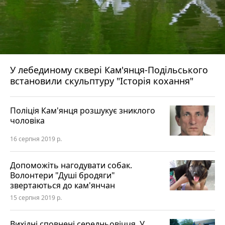
У лебединому сквері Кам'янця-Подільського
встановили скульптуру "Історія кохання"
Поліція Кам'янця розшукує зниклого
чоловіка
16 серпня 2019 р.
Допоможіть нагодувати собак.
Волонтери "Душі бродяги"
звертаються до кам'янчан
15 серпня 2019 р.
Вихідні сповнені середньовіччя. У