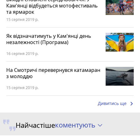
Кам'янці відбудеться мотофестиваль
та ярмарок
15 серпня 2019 р.
Як відзначатимуть у Кам'янці день
незалежності (Програма)
16 серпня 2019 р.
На Смотричі перевернувся катамаран
з молоддю
15 серпня 2019 р.
keyboard_arrow_right
Дивитись ще
коментують
Найчастіше