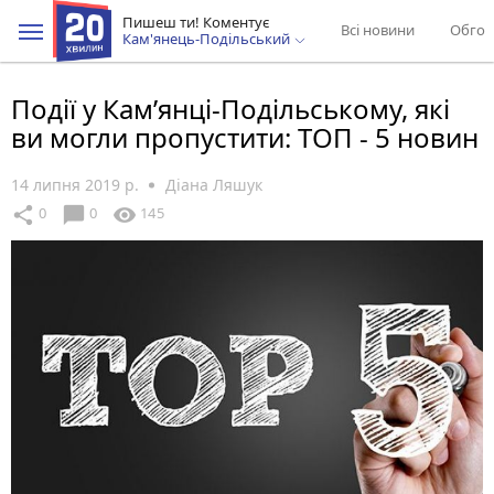
Пишеш ти! Коментує
Всі новини
Обгов
Кам'янець-Подільський
Події у Кам’янці-Подільському, які
ви могли пропустити: ТОП - 5 новин
14 липня 2019 р.
Діана Ляшук
chat_bubble
share
visibility
0
0
145