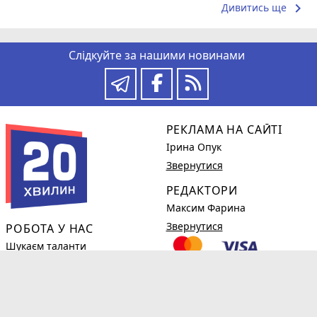
keyboard_arrow_right
Дивитись ще
Слідкуйте за нашими новинами
РЕКЛАМА НА САЙТІ
Ірина Опук
Звернутися
РЕДАКТОРИ
Максим Фарина
Звернутися
РОБОТА У НАС
Шукаєм таланти
Детальніше
КОРИСНЕ
phone_in_talk
(0382)78-98-38
Новини компаній