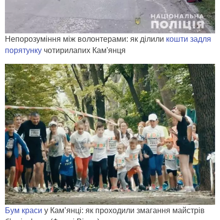
Непорозуміння між волонтерами: як ділили
кошти задля
порятунку
чотирилапих Кам'янця
Бум краси
у Кам’янці: як проходили змагання майстрів