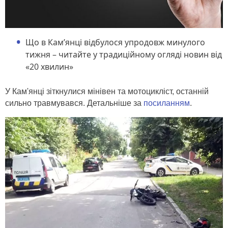
Що в Кам’янці відбулося упродовж минулого
тижня – читайте у традиційному огляді новин від
«20 хвилин»
У Кам'янці зіткнулися мінівен та мотоцикліст, останній
сильно травмувався. Детальніше за
посиланням
.